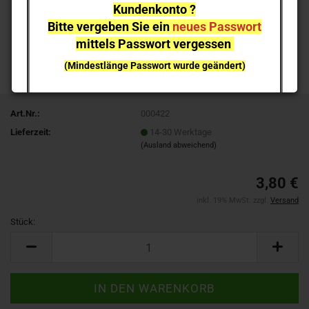
Kundenkonto ?
Bitte vergeben Sie ein
neues Passwort
mittels Passwort vergessen
(Mindestlänge Passwort wurde geändert)
bei einzelnen Artikeln kann es aufgrund der
Nachfrage zu
Lieferverzögerungen
kommen
Art.Nr.:
000422
Lieferzeit:
14-30 Werktage
NEUHEITEN
sind nicht sofort lieferbar
, sie können gern
(Ausland abweichend)
vorab reservieren;
Ich melde mich bei Erscheinen
3,80 €
inkl. 19% MwSt. zzgl.
Versand
Stück:
Stück