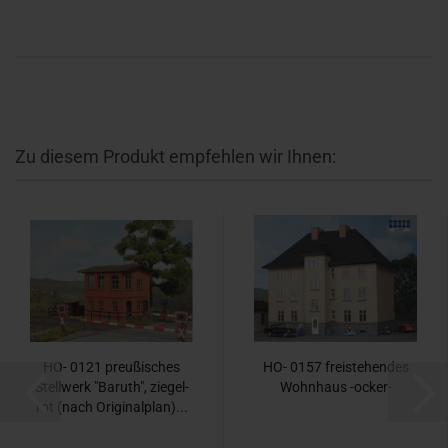
Zu diesem Produkt empfehlen wir Ihnen:
HO- 0121 preu­ßi­sches
HO- 0157 frei­ste­hen­des
Stell­werk "Ba­ruth", zie­gel­
Wohn­haus -​ocker-​
rot (nach Ori­gi­nal­plan)...