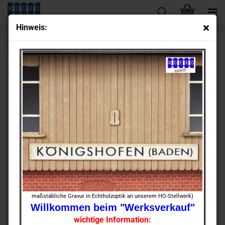
Hin­weis:
« Erster
« zurück
weiter »
Letzter »
430
Artikel in dieser Kategorie
HO- 0422 Kel­ler­trep­pe -Tür rechts-​ Zie­gel­rand
maßstäbliche Gravur in Echtholzoptik an unserem HO-Stellwerk)
Willkommen beim "Werksverkauf"
wichtige Information: