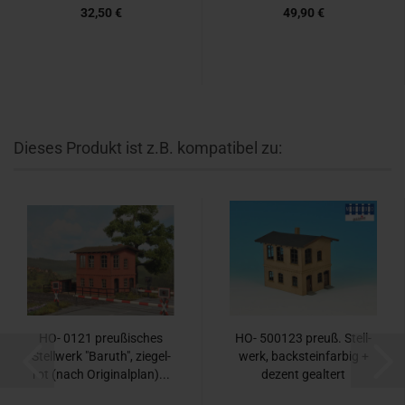
32,50 €
49,90 €
Dieses Produkt ist z.B. kompatibel zu:
HO- 0121 preu­ßi­sches
HO- 500123 preuß. Stell­
Stell­werk "Ba­ruth", zie­gel­
werk, back­stein­far­big +
rot (nach Ori­gi­nal­plan)...
de­zent ge­al­tert