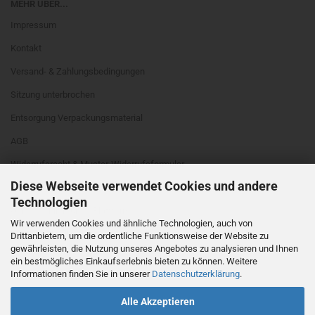
MEHR ÜBER...
Impressum
Kontakt
Versand- & Zahlungsbedingungen
Sitzung unterbrochen
Entsorgung Verpackungsmaterial
AGB
Widerrufsrecht & Muster-Widerrufsformular
Diese Webseite verwendet Cookies und andere
Privatsphäre und Datenschutz
Technologien
Online Schlichtungs-Plattform
Wir verwenden Cookies und ähnliche Technologien, auch von
Cookie Einstellungen
Drittanbietern, um die ordentliche Funktionsweise der Website zu
gewährleisten, die Nutzung unseres Angebotes zu analysieren und Ihnen
ein bestmögliches Einkaufserlebnis bieten zu können. Weitere
Informationen finden Sie in unserer
Datenschutzerklärung
.
Alle Akzeptieren