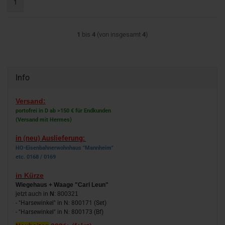
1
1
bis
4
(von insgesamt
4
)
Info
Versand:
portofrei in D ab >150 € für Endkunden
(Versand mit Hermes)
in (neu) Auslieferung:
HO-Eisenbahnerwohnhaus "Mannheim"
etc. 0168 / 0169
in Kürze
Wiegehaus + Waage "Carl Leun"
jetzt auch in
N
: 800321
- "Harsewinkel" in N: 800171 (Set)
- "Harsewinkel" in N: 800173 (Bf)