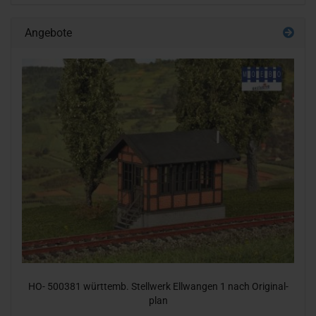
Angebote
HO- 500381 würt­temb. Stell­werk Ell­wan­gen 1 nach Ori­gi­nal­
plan