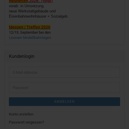
Neuheiten
2026: (folgt)
vorab:
in Umsetzung.
neue Werkstattgebäude und
Eisenbahnwohnhäuser + Sozialgeb.
Messen / Treffen 2026
12/13. September bei den
Leunaer Modellbahntagen
Kundenlogin
E-
Mail-
Adresse
Passwort
ANMELDEN
Konto erstellen
Passwort vergessen?