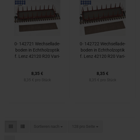
0- 142721 Wech­sel­la­de­
0- 142722 Wech­sel­la­de­
bo­den in Echt­holz­op­tik
bo­den in Echt­holz­op­tik
f. Lenz 42120 R20 Va­ri­
f. Lenz 42120 R20 Va­ri­
an­te 2 - big -​
an­te 3 - big -​
Staffelpreis-​
Staffelpreis-​
8,35 €
8,35 €
8,35 € pro Stück
8,35 € pro Stück
Sortieren nach
pro Seite
Sortieren nach
128 pro Seite