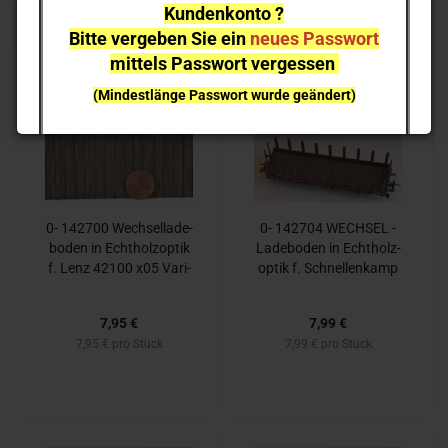
Kundenkonto ?
1
Bitte vergeben Sie ein
neues Passwort
mittels Passwort vergessen
(Mindestlänge Passwort wurde geändert)
bei einzelnen Artikeln kann es aufgrund der
Nachfrage zu
Lieferverzögerungen
kommen
NEUHEITEN
sind nicht sofort lieferbar
, sie können gern
vorab reservieren;
Ich melde mich bei Erscheinen
0- 142700 Wech­sel­la­de­
0- 142704 WECH­SEL -
bo­den in Echt­holz­op­tik
La­de­bo­den in Echt­holz­
f. Lenz 42100 x05 Va­ri­
op­tik f. Schnel­len­kamp
an­te 2 (BIG)
Rmms33 (BIG)
7,95 €
7,99 €
7,95 € pro Stück
7,99 € pro Stück