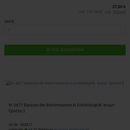
27,00 €
inkl. 19% MwSt. zzgl.
Versand
Stück:
IN DEN WARENKORB
N- 0877 Ba­ra­cke der Bahn­meis­te­rei in Echt­holz­op­tik -​braun-​
Epo­che 2
Art.Nr.: 000877
Lieferzeit:
14-30 Werktage
(Ausland abweichend)