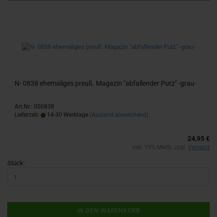
N- 0838 ehe­ma­li­ges preuß. Ma­ga­zin "ab­fal­len­der Putz" -​grau-
Art.Nr.: 000838
Lieferzeit:
14-30 Werktage
(Ausland abweichend)
24,95 €
inkl. 19% MwSt. zzgl.
Versand
Stück:
IN DEN WARENKORB