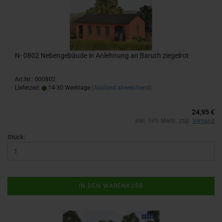
N- 0802 Ne­ben­ge­bäu­de in An­leh­nung an Ba­ruth zie­gel­rot
Art.Nr.: 000802
Lieferzeit:
14-30 Werktage
(Ausland abweichend)
24,95 €
inkl. 19% MwSt. zzgl.
Versand
Stück:
IN DEN WARENKORB