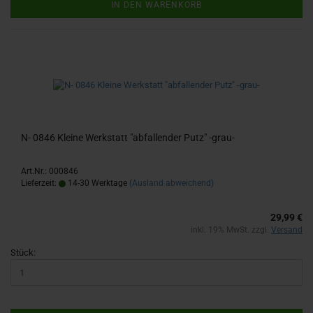
IN DEN WARENKORB
N- 0846 Klei­ne Werk­statt "ab­fal­len­der Putz" -​grau-
Art.Nr.: 000846
Lieferzeit:
14-30 Werktage
(Ausland abweichend)
29,99 €
inkl. 19% MwSt. zzgl.
Versand
Stück: