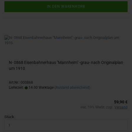
IN DEN WARENKORB
N- 0868 Ei­sen­bah­ner­haus "Mann­heim" -​grau- nach Ori­gi­nal­plan
um 1910
Art.Nr.: 000868
Lieferzeit:
14-30 Werktage
(Ausland abweichend)
59,90 €
inkl. 19% MwSt. zzgl.
Versand
Stück: