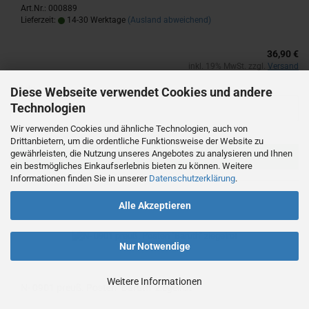
Art.Nr.: 000889
Lieferzeit:
14-30 Werktage
(Ausland abweichend)
36,90 €
inkl. 19% MwSt. zzgl.
Versand
Stück:
Diese Webseite verwendet Cookies und andere
Technologien
Wir verwenden Cookies und ähnliche Technologien, auch von
Drittanbietern, um die ordentliche Funktionsweise der Website zu
gewährleisten, die Nutzung unseres Angebotes zu analysieren und Ihnen
IN DEN WARENKORB
ein bestmögliches Einkaufserlebnis bieten zu können. Weitere
Informationen finden Sie in unserer
Datenschutzerklärung
.
Alle Akzeptieren
Nur Notwendige
Weitere Informationen
N- 0901 preuß. Pos­ten "Ba­ruth" zie­gel­rot