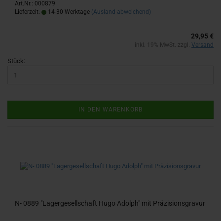
Art.Nr.: 000879
Lieferzeit:
14-30 Werktage
(Ausland abweichend)
29,95 €
inkl. 19% MwSt. zzgl.
Versand
Stück:
IN DEN WARENKORB
N- 0889 "La­ger­ge­sell­schaft Hugo Adolph" mit Prä­zi­si­ons­gra­vur