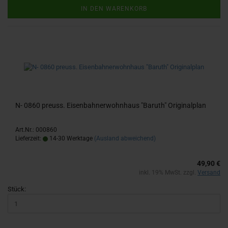
IN DEN WARENKORB
N- 0860 preuss. Ei­sen­bah­ner­wohn­haus "Ba­ruth" Ori­gi­nal­plan
Art.Nr.: 000860
Lieferzeit:
14-30 Werktage
(Ausland abweichend)
49,90 €
inkl. 19% MwSt. zzgl.
Versand
Stück: