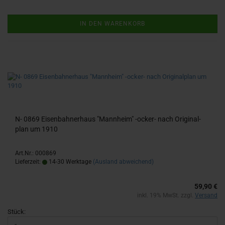
IN DEN WARENKORB
N- 0869 Ei­sen­bah­ner­haus "Mann­heim" -​ocker-​ nach Ori­gi­nal­
plan um 1910
Art.Nr.: 000869
Lieferzeit:
14-30 Werktage
(Ausland abweichend)
59,90 €
inkl. 19% MwSt. zzgl.
Versand
Stück: