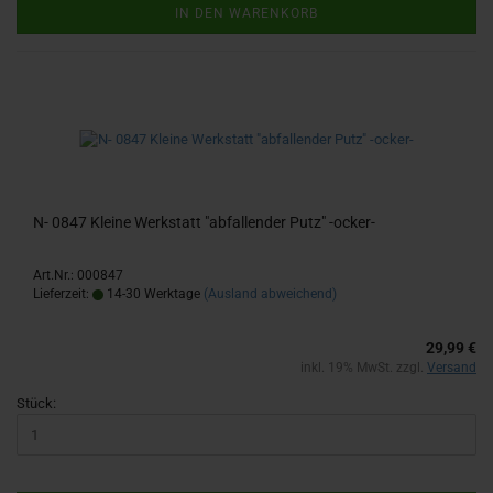
IN DEN WARENKORB
N- 0847 Klei­ne Werk­statt "ab­fal­len­der Putz" -​ocker-​
Art.Nr.: 000847
Lieferzeit:
14-30 Werktage
(Ausland abweichend)
29,99 €
inkl. 19% MwSt. zzgl.
Versand
Stück: