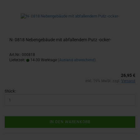
N- 0818 Ne­ben­ge­bäu­de mit ab­fal­len­dem Putz -​ocker-​
Art.Nr.: 000818
Lieferzeit:
14-30 Werktage
(Ausland abweichend)
26,95 €
inkl. 19% MwSt. zzgl.
Versand
Stück:
IN DEN WARENKORB