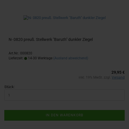
N- 0820 preuß. Stell­werk "Ba­ruth" dunk­ler Zie­gel
Art.Nr.: 000820
Lieferzeit:
14-30 Werktage
(Ausland abweichend)
29,95 €
inkl. 19% MwSt. zzgl.
Versand
Stück:
IN DEN WARENKORB