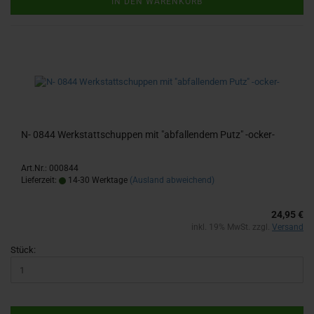
IN DEN WARENKORB
N- 0844 Werk­statt­schup­pen mit "ab­fal­len­dem Putz" -​ocker-​
Art.Nr.: 000844
Lieferzeit:
14-30 Werktage
(Ausland abweichend)
24,95 €
inkl. 19% MwSt. zzgl.
Versand
Stück: