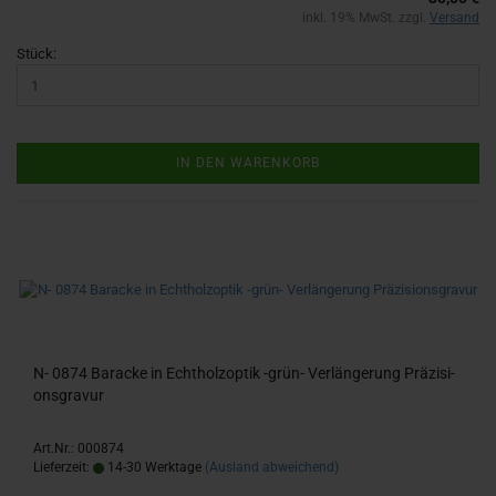
inkl. 19% MwSt. zzgl.
Versand
Stück:
IN DEN WARENKORB
N- 0874 Ba­ra­cke in Echt­holz­op­tik -​grün- Ver­län­ge­rung Prä­zi­si­
ons­gra­vur
Art.Nr.: 000874
Lieferzeit:
14-30 Werktage
(Ausland abweichend)