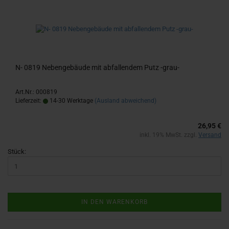
N- 0819 Ne­ben­ge­bäu­de mit ab­fal­len­dem Putz -​grau-
Art.Nr.: 000819
Lieferzeit:
14-30 Werktage
(Ausland abweichend)
26,95 €
inkl. 19% MwSt. zzgl.
Versand
Stück:
IN DEN WARENKORB