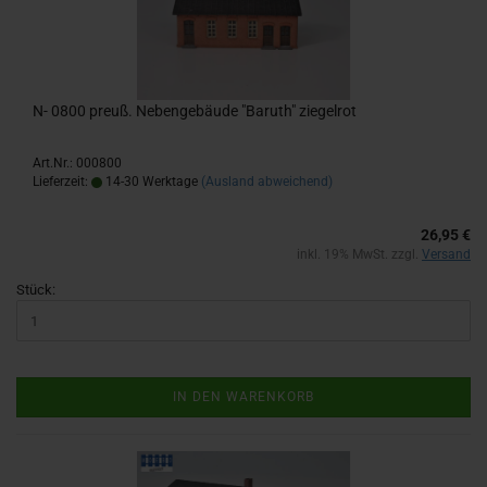
N- 0800 preuß. Ne­ben­ge­bäu­de "Ba­ruth" zie­gel­rot
Art.Nr.: 000800
Lieferzeit:
14-30 Werktage
(Ausland abweichend)
26,95 €
inkl. 19% MwSt. zzgl.
Versand
Stück:
IN DEN WARENKORB