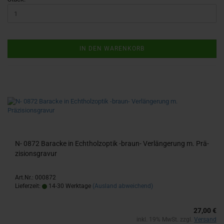
IN DEN WARENKORB
N- 0872 Ba­ra­cke in Echt­holz­op­tik -​braun-​ Ver­län­ge­rung m. Prä­
zi­si­ons­gra­vur
Art.Nr.: 000872
Lieferzeit:
14-30 Werktage
(Ausland abweichend)
27,00 €
inkl. 19% MwSt. zzgl.
Versand