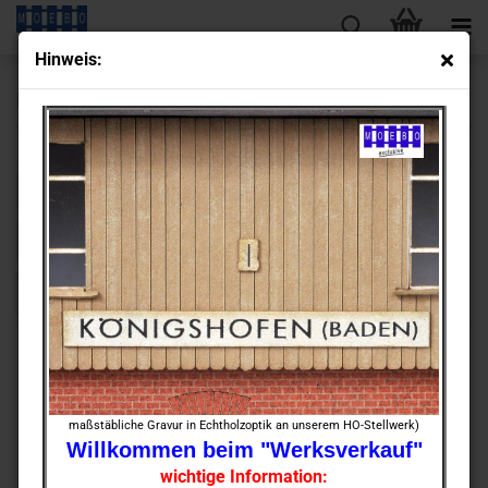
Hin­weis:
N - Bahngebäude
Sortieren nach
Sortieren nach
Alle Hersteller
pro Seite
128 pro Seite
1
maßstäbliche Gravur in Echtholzoptik an unserem HO-Stellwerk)
Willkommen beim "Werksverkauf"
wichtige Information: