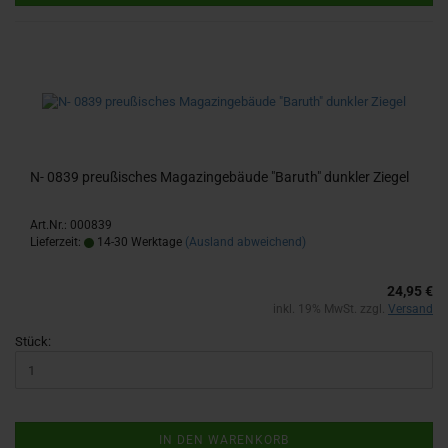
N- 0839 preu­ßi­sches Ma­ga­zin­ge­bäu­de "Ba­ruth" dunk­ler Zie­gel
Art.Nr.: 000839
Lieferzeit:
14-30 Werktage
(Ausland abweichend)
24,95 €
inkl. 19% MwSt. zzgl.
Versand
Stück:
IN DEN WARENKORB