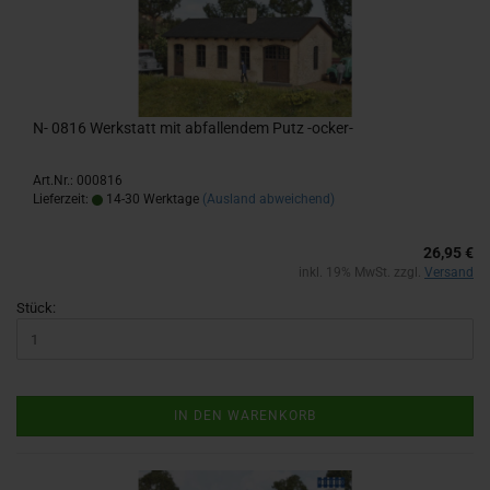
N- 0816 Werk­statt mit ab­fal­len­dem Putz -​ocker-​
Art.Nr.: 000816
Lieferzeit:
14-30 Werktage
(Ausland abweichend)
26,95 €
inkl. 19% MwSt. zzgl.
Versand
Stück:
IN DEN WARENKORB