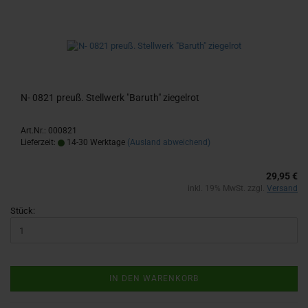
N- 0821 preuß. Stell­werk "Ba­ruth" zie­gel­rot
Art.Nr.: 000821
Lieferzeit:
14-30 Werktage
(Ausland abweichend)
29,95 €
inkl. 19% MwSt. zzgl.
Versand
Stück:
IN DEN WARENKORB