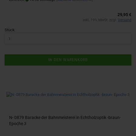
29,95 €
inkl. 19% MwSt. zzgl.
Versand
Stück:
IN DEN WARENKORB
N- 0879 Ba­ra­cke der Bahn­meis­te­rei in Echt­holz­op­tik -​braun-​
Epo­che 3