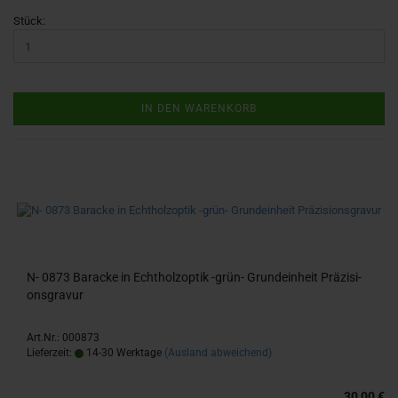
Stück:
IN DEN WARENKORB
N- 0873 Ba­ra­cke in Echt­holz­op­tik -​grün- Grund­ein­heit Prä­zi­si­
ons­gra­vur
Art.Nr.: 000873
Lieferzeit:
14-30 Werktage
(Ausland abweichend)
30,00 €