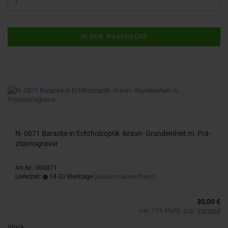
IN DEN WARENKORB
N- 0871 Ba­ra­cke in Echt­holz­op­tik -​braun-​ Grund­ein­heit m. Prä­
zi­si­ons­gra­vur
Art.Nr.: 000871
Lieferzeit:
14-30 Werktage
(Ausland abweichend)
30,00 €
inkl. 19% MwSt. zzgl.
Versand
Stück: