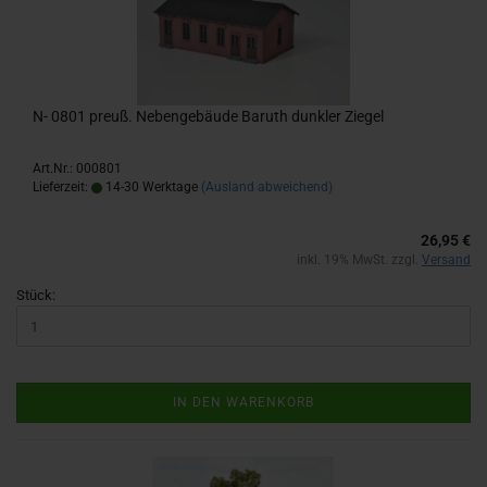
N- 0801 preuß. Ne­ben­ge­bäu­de Ba­ruth dunk­ler Zie­gel
Art.Nr.: 000801
Lieferzeit:
14-30 Werktage
(Ausland abweichend)
26,95 €
inkl. 19% MwSt. zzgl.
Versand
Stück:
IN DEN WARENKORB