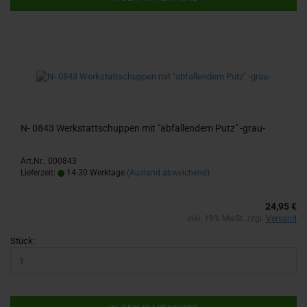
N- 0843 Werk­statt­schup­pen mit "ab­fal­len­dem Putz" -​grau-
Art.Nr.: 000843
Lieferzeit:
14-30 Werktage
(Ausland abweichend)
24,95 €
inkl. 19% MwSt. zzgl.
Versand
Stück: