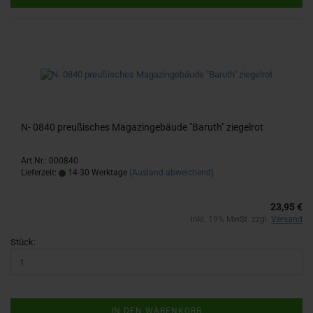
N- 0840 preu­ßi­sches Ma­ga­zin­ge­bäu­de "Ba­ruth" zie­gel­rot
Art.Nr.: 000840
Lieferzeit:
14-30 Werktage
(Ausland abweichend)
23,95 €
inkl. 19% MwSt. zzgl.
Versand
Stück:
IN DEN WARENKORB