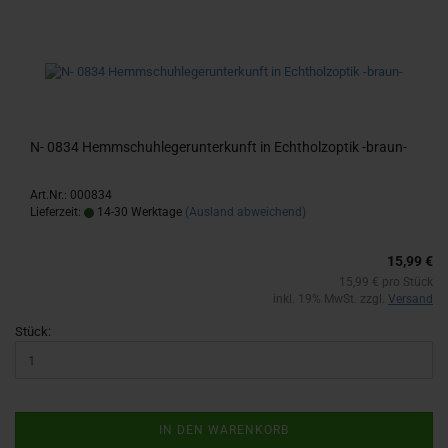
N- 0834 Hemm­schuh­le­ger­un­ter­kunft in Echt­holz­op­tik -​braun-​
Art.Nr.: 000834
Lieferzeit:
14-30 Werktage
(Ausland abweichend)
15,99 €
15,99 € pro Stück
inkl. 19% MwSt. zzgl.
Versand
Stück:
IN DEN WARENKORB