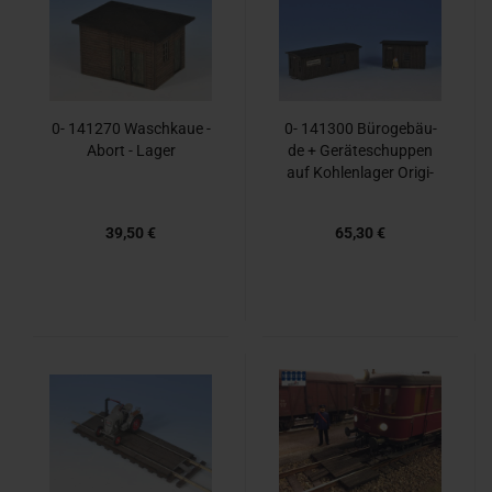
0- 141270 Wasch­kaue -
0- 141300 Bü­ro­ge­bäu­
Abort - Lager
de + Ge­rä­te­schup­pen
auf Koh­len­la­ger Ori­gi­
nal­plan
39,50 €
65,30 €