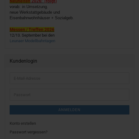
Neuheiten
2026: (folgt)
vorab:
in Umsetzung.
neue Werkstattgebäude und
Eisenbahnwohnhäuser + Sozialgeb.
Messen / Treffen 2026
12/13. September bei den
Leunaer Modellbahntagen
Kundenlogin
E-
Mail-
Adresse
Passwort
ANMELDEN
Konto erstellen
Passwort vergessen?