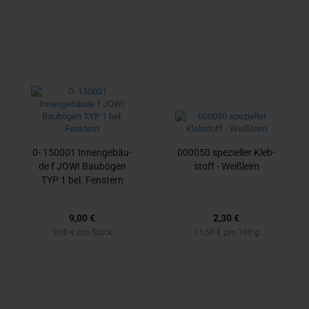
0- 150001 In­nen­ge­bäu­
000050 spe­zi­el­ler Kleb­
de f JOWI Bau­bö­gen
stoff - Weiß­leim
TYP 1 bel. Fens­tern
9,00 €
2,30 €
9,00 € pro Stück
11,50 € pro 100 g