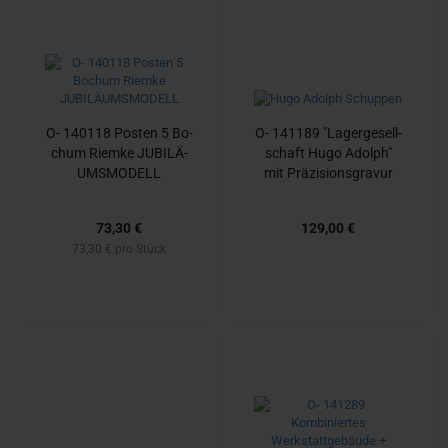
O- 140118 Pos­ten 5 Bo­
O- 141189 "La­ger­ge­sell­
chum Riem­ke JU­BI­LÄ­
schaft Hugo Adolph"
UMS­MO­DELL
mit Prä­zi­si­ons­gra­vur
73,30 €
129,00 €
73,30 € pro Stück