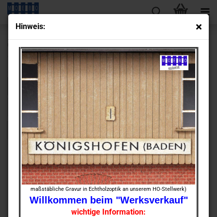
Hin­weis:
Gebäudebausätze 0
Sortieren nach
Sortieren nach
Alle Hersteller
pro Seite
128 pro Seite
1
maßstäbliche Gravur in Echtholzoptik an unserem HO-Stellwerk)
Willkommen beim "Werksverkauf"
wichtige Information: