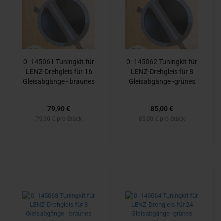
0- 145061 Tu­n­ing­kit für
0- 145062 Tu­n­ing­kit für
LENZ-​Dreh­gleis für 16
LENZ-​Dreh­gleis für 8
Gleis­ab­gän­ge - brau­nes
Gleis­ab­gän­ge -​grü­nes
Haus
Haus-
79,90 €
85,00 €
79,90 € pro Stück
85,00 € pro Stück