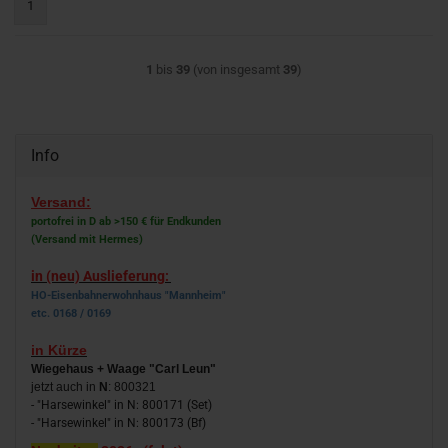
1
1
bis
39
(von insgesamt
39
)
Info
Versand:
portofrei in D ab >150 € für Endkunden
(Versand mit Hermes)
in (neu) Auslieferung:
HO-Eisenbahnerwohnhaus "Mannheim"
etc. 0168 / 0169
in Kürze
Wiegehaus + Waage "Carl Leun"
jetzt auch in
N
: 800321
- "Harsewinkel" in N: 800171 (Set)
- "Harsewinkel" in N: 800173 (Bf)