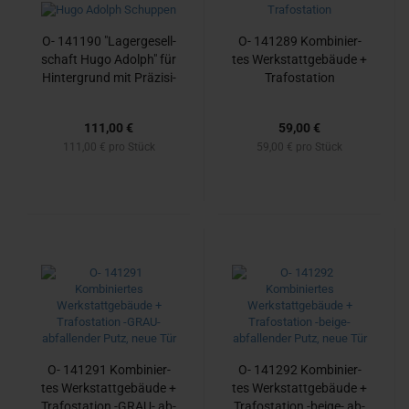
O- 141190 "La­ger­ge­sell­
O- 141289 Kom­bi­nier­
schaft Hugo Adolph" für
tes Werk­statt­ge­bäu­de +
Hin­ter­grund mit Prä­zi­si­
Tra­fo­sta­ti­on
ons­gra­vur
111,00 €
59,00 €
111,00 € pro Stück
59,00 € pro Stück
O- 141291 Kom­bi­nier­
O- 141292 Kom­bi­nier­
tes Werk­statt­ge­bäu­de +
tes Werk­statt­ge­bäu­de +
Tra­fo­sta­ti­on -​GRAU- ab­
Tra­fo­sta­ti­on -​beige-​ ab­