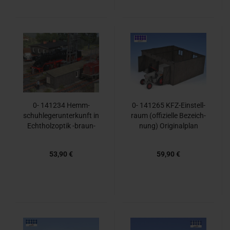
0- 141234 Hemm­
0- 141265 KFZ-​Ein­stell­
schuh­le­ger­un­ter­kunft in
raum (of­fi­zi­el­le Be­zeich­
Echt­holz­op­tik -​braun-​
nung) Ori­gi­nal­plan
53,90 €
59,90 €