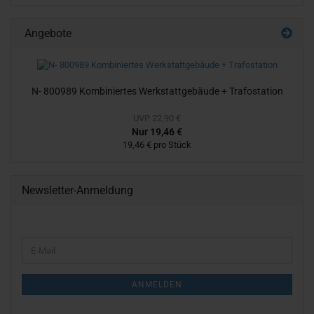
Angebote
N- 800989 Kom­bi­nier­tes Werk­statt­ge­bäu­de + Tra­fo­sta­ti­on
UVP 22,90 €
Nur 19,46 €
19,46 € pro Stück
Newsletter-Anmeldung
WEITER
E-
ZUR
Mail
NEWSLETTER-
ANMELDUNG
ANMELDEN