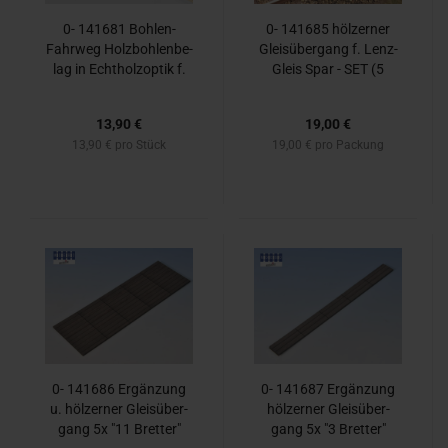
0- 141681 Bohlen-​​
0- 141685 höl­zer­ner
Fahr­weg Holz­boh­len­be­
Gleis­über­gang f. Lenz-​
lag in Echt­holz­op­tik f.
Gleis Spar - SET (5
Lenz-​Gleis
Stück)
13,90 €
19,00 €
13,90 € pro Stück
19,00 € pro Packung
0- 141686 Er­gän­zung
0- 141687 Er­gän­zung
u. höl­zer­ner Gleis­über­
höl­zer­ner Gleis­über­
gang 5x "11 Bret­ter"
gang 5x "3 Bret­ter"