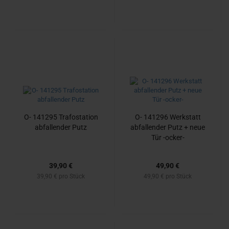
O- 141295 Tra­fo­sta­ti­on
O- 141296 Werk­statt
ab­fal­len­der Putz
ab­fal­len­der Putz + neue
Tür -​ocker-​
39,90 €
49,90 €
39,90 € pro Stück
49,90 € pro Stück