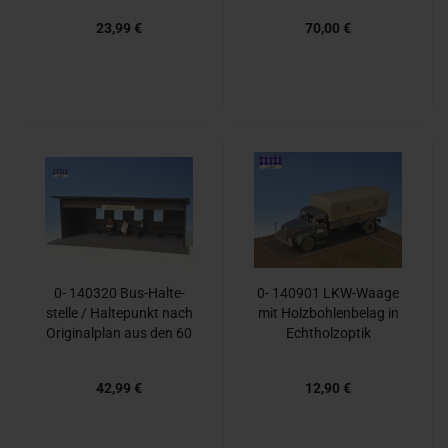
eck
23,99 €
70,00 €
0- 140320 Bus-​Hal­te­
0- 140901 LKW-​Waage
stel­le / Hal­te­punkt nach
mit Holz­boh­len­be­lag in
Ori­gi­nal­plan aus den 60
Echt­holz­op­tik
´ger
42,99 €
12,90 €