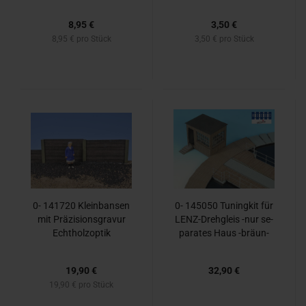
8,95 €
3,50 €
8,95 € pro Stück
3,50 € pro Stück
0- 141720 Klein­ban­sen
0- 145050 Tu­n­ing­kit für
mit Prä­zi­si­ons­gra­vur
LENZ-​Dreh­gleis -nur se­
Echt­holz­op­tik
pa­ra­tes Haus -​bräun­
lich + Ef­fekt ab­blät­tern­
der Farb e-
19,90 €
32,90 €
19,90 € pro Stück