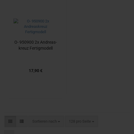
O- 950900 2x An­dre­as­
kreuz Fer­tig­mo­dell
17,90 €
Sortieren nach
pro Seite
Sortieren nach
128 pro Seite