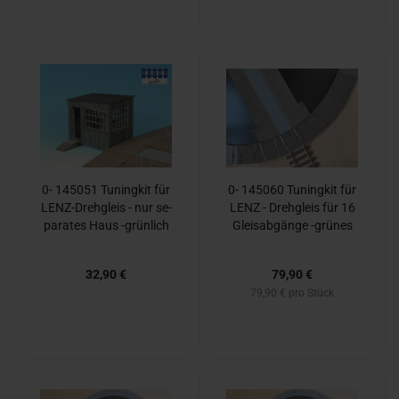
0- 145051 Tu­n­ing­kit für
0- 145060 Tu­n­ing­kit für
LENZ-​Dreh­gleis - nur se­
LENZ - Dreh­gleis für 16
pa­ra­tes Haus -​grün­lich
Gleis­ab­gän­ge -​grü­nes
+ Ef­fekt ab­blät­tern­der
Haus-
Farbe
32,90 €
79,90 €
79,90 € pro Stück