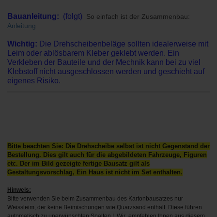
Bauanleitung:
(folgt)
So einfach ist der Zusammenbau:
Anleitung
Wichtig:
Die Drehscheibenbeläge sollten idealerweise mit
Leim oder ablösbarem Kleber geklebt werden. Ein
Verkleben der Bauteile und der Mechnik kann bei zu viel
Klebstoff nicht ausgeschlossen werden und geschieht auf
eigenes Risiko.
Bitte beachten Sie: Die Drehscheibe selbst ist nicht Gegenstand der
Bestellung.
Dies gilt auch für die abgebildeten Fahrzeuge, Figuren
etc. Der im Bild gezeigte fertige Bausatz gilt als
Gestaltungsvorschlag, Ein Haus ist nicht im Set enthalten.
Hinweis:
Bitte verwenden Sie beim Zusammenbau des Kartonbausatzes nur
Weissleim, der
keine Beimischungen wie Quarzsand
enthält.
Diese führen
automatisch zu unerwünschten Spalten !
Wir empfehlen Ihnen aus diesem