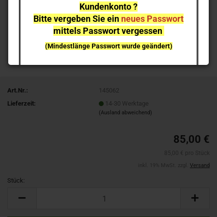
Kundenkonto ?
Bitte vergeben Sie ein
neues Passwort
mittels Passwort vergessen
(Mindestlänge Passwort wurde geändert)
bei einzelnen Artikeln kann es aufgrund der
Nachfrage zu
Lieferverzögerungen
kommen
Art.Nr.:
145062
NEUHEITEN
sind nicht sofort lieferbar
, sie können gern
Lieferzeit:
14-30 Werktage
vorab reservieren;
Ich melde mich bei Erscheinen
(Ausland abweichend)
85,00 €
85,00 € pro Stück
inkl. 19% MwSt. zzgl.
Versand
Stück:
Stück