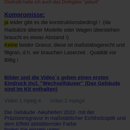
Deshalb habe ich auch das Drehgleis "getunt"
Kompromisse:
ja
leider gibt es die konstruktionsbedingt ! (da
Radsätze älterer Modelle oder Wagen überstehen
braucht es etwas Abstand !)
Keine
beider Gravur, diese ist maßstabsgerecht und
filigran, d.h. wir brauchen Laserzeit . Qualität vor
Billig !
Bilder und die Video´s geben einen ersten
Eindruck incl. "Wechselhäuser" (Das Gebäude
sind im Kit enthalten)
Video 1 mpeg 4
Video 2 mpeg4
Die Gebäude -Neuheiten 2022- mit der
Präzisionsgravur in maßstäblicher Echtholzoptik und
dem Effekt abblätternder Farbe
finden Sie einzeln unter: