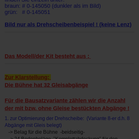
braun: # 0-145050 (dunkler als im Bild)
grün: # 0-145051
Bild nur als Drehscheibenbeispiel ! (keine Lenz)
Das Modell/der Kit besteht aus :
Zur Klarstellung:
Die Bühne hat 32 Gleisabgänge
Für die Bausatzvariante zählen wir die Anzahl
der mit bzw. ohne Gleise bestückten Abgänge !
1. zur Optimierung der Drehscheibe: (Variante 8-er d.h. 8
Abgänge mit Gleis belegt)
-> Belag für die Bühne -beidseitig-
--> 24 Bodenbeläge "Komplettabdeckung" für den