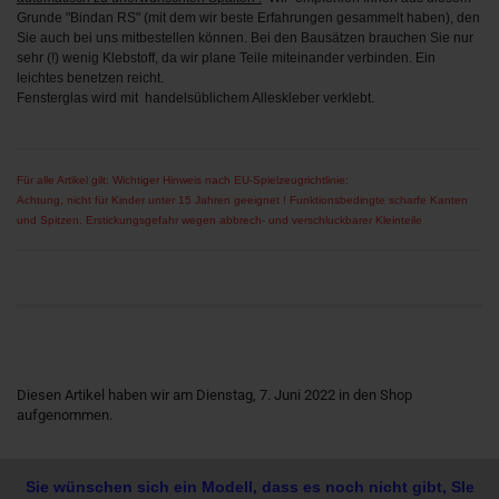
Grunde "Bindan RS" (mit dem wir beste Erfahrungen gesammelt haben), den
Sie auch bei uns mitbestellen können. Bei den Bausätzen brauchen Sie nur
sehr (!) wenig Klebstoff, da wir plane Teile miteinander verbinden. Ein
leichtes benetzen reicht.
Fensterglas wird mit handelsüblichem Alleskleber verklebt.
Für alle Artikel gilt: Wichtiger Hinweis nach EU-Spielzeugrichtlinie:
Achtung, nicht für Kinder unter 15 Jahren geeignet ! Funktionsbedingte scharfe Kanten
und Spitzen. Erstickungsgefahr wegen abbrech- und verschluckbarer Kleinteile
Diesen Artikel haben wir am Dienstag, 7. Juni 2022 in den Shop
aufgenommen.
Sie wünschen sich ein Modell, dass es noch nicht gibt, SIe