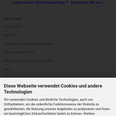
haben einen Modellvorschlag ? Schreiben Sie uns.
MEHR ÜBER...
Impressum
Kontakt
Versand- & Zahlungsbedingungen
Sitzung unterbrochen
Entsorgung Verpackungsmaterial
AGB
Widerrufsrecht & Muster-Widerrufsformular
Diese Webseite verwendet Cookies und andere
Privatsphäre und Datenschutz
Technologien
Online Schlichtungs-Plattform
Wir verwenden Cookies und ähnliche Technologien, auch von
Cookie Einstellungen
Drittanbietern, um die ordentliche Funktionsweise der Website zu
gewährleisten, die Nutzung unseres Angebotes zu analysieren und Ihnen
ein bestmögliches Einkaufserlebnis bieten zu können. Weitere