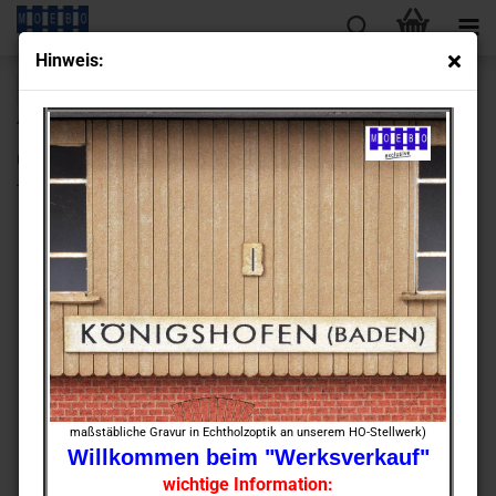
Hin­weis:
« Erster
« zurück
weiter »
Letzter »
430
Artikel in dieser Kategorie
0- 145062 Tu­n­ing­kit für LENZ-​Drehgleis für 8 Gleis­ab­gän­ge
-​grünes Haus-
maßstäbliche Gravur in Echtholzoptik an unserem HO-Stellwerk)
Willkommen beim "Werksverkauf"
wichtige Information: