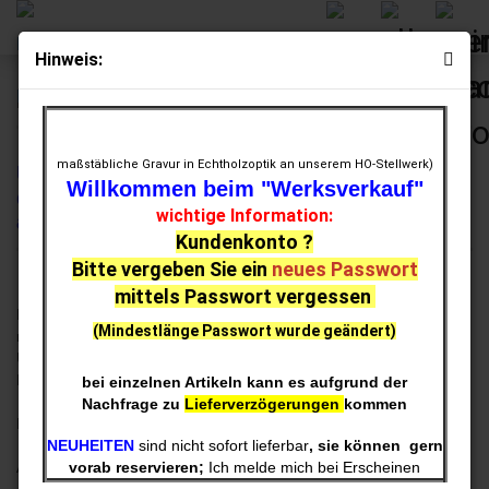
Hinweis:
Ladeböden Spur HO
maßstäbliche Gravur in Echtholzoptik an unserem HO-Stellwerk)
Unsere Ladeböden können Sie einfach auf
Willkommen beim "Werksverkauf"
den bisherigen Boden auflegen oder
wichtige Information:
aufkleben.
Kundenkonto ?
Bitte vergeben Sie ein
neues Passwort
mittels Passwort vergessen
Präzisionsgravur in Echtholzoptik für eine maßstäbliche und
(Mindestlänge Passwort wurde geändert)
realistische maßstäbliche Holzstruktur
Unsere Ladeböden haben eine maßstäbliche Holzgravur
Funierholz hat immer noch einen falschen Maßstab !
bei einzelnen Artikeln kann es aufgrund der
Nachfrage zu
Lieferverzögerungen
kommen
Ladeböden HO
NEUHEITEN
sind nicht sofort lieferbar
, sie können gern
Als Ausgangsmaterial dient ein hochwertiger Architekturkarton.
vorab reservieren;
Ich melde mich bei Erscheinen