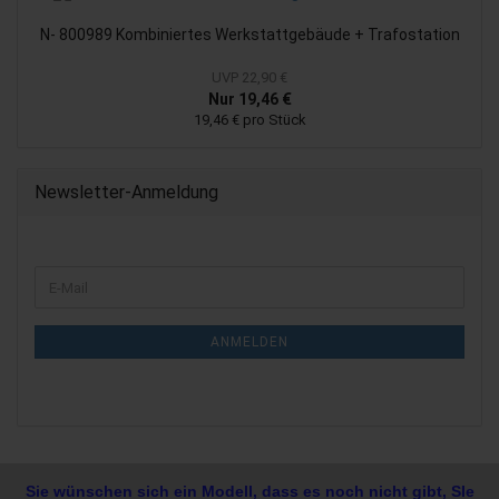
N- 800989 Kombiniertes Werkstattgebäude + Trafostation
UVP 22,90 €
Nur 19,46 €
19,46 € pro Stück
Newsletter-Anmeldung
WEITER
E-
ZUR
Mail
NEWSLETTER-
ANMELDUNG
ANMELDEN
Sie wünschen sich ein Modell, dass es noch nicht gibt, SIe