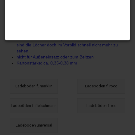
Sprechen Sie uns bitte auch an, wenn Ihr Maß/Modell nicht
aufgeführt ist.
keine querlaufende Maserung wie bei Böden unter
Verwendung von Echtholz oder Furnier
vorbildgerechte Wiedergabe einer Abnutzung
Wiedergabe der Vernagelung. Zum Teil auch mal dezent...
sind die Löcher doch im Vorbild schnell nicht mehr zu
sehen.
nicht für Außeneinsatz oder zum Beitzen
Kartonstärke: ca. 0,35-0,38 mm
Ladeboden f. märklin
Ladeboden f. roco
Ladeböden f. fleischmann
Ladeböden f. ree
Ladeboden universal