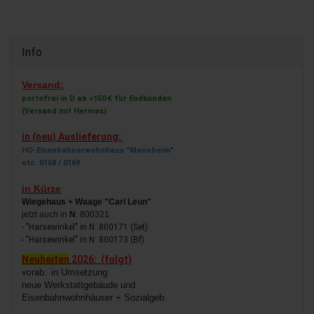
Info
Versand:
portofrei in D ab >150 € für Endkunden
(Versand mit Hermes)
in (neu) Auslieferung:
HO-Eisenbahnerwohnhaus "Mannheim"
etc. 0168 / 0169
in Kürze
Wiegehaus + Waage "Carl Leun"
jetzt auch in
N
: 800321
- "Harsewinkel" in N: 800171 (Set)
- "Harsewinkel" in N: 800173 (Bf)
Neuheiten
2026: (folgt)
vorab:
in Umsetzung.
neue Werkstattgebäude und
Eisenbahnwohnhäuser + Sozialgeb.