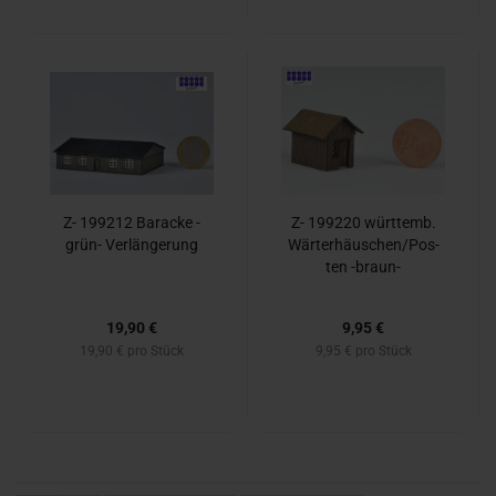
Z- 199212 Ba­ra­cke -​
Z- 199220 würt­temb.
grün- Ver­län­ge­rung
Wär­ter­häus­chen/Pos­
ten -​braun-​
19,90 €
9,95 €
19,90 € pro Stück
9,95 € pro Stück