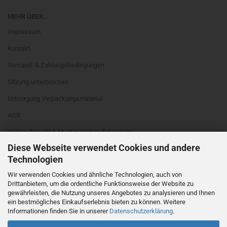
MEHR ÜBER...
Impressum
Kontakt
Versand- & Zahlungsbedingungen
Sitzung unterbrochen
Entsorgung Verpackungsmaterial
AGB
Widerrufsrecht & Muster-Widerrufsformular
Diese Webseite verwendet Cookies und andere
Privatsphäre und Datenschutz
Technologien
Online Schlichtungs-Plattform
Wir verwenden Cookies und ähnliche Technologien, auch von
Cookie Einstellungen
Drittanbietern, um die ordentliche Funktionsweise der Website zu
gewährleisten, die Nutzung unseres Angebotes zu analysieren und Ihnen
ein bestmögliches Einkaufserlebnis bieten zu können. Weitere
Informationen finden Sie in unserer
Datenschutzerklärung
.