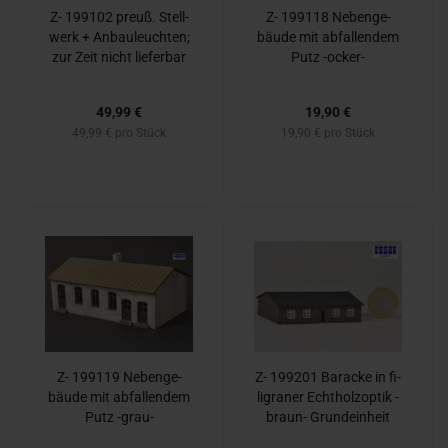
Z- 199102 preuß. Stell­
Z- 199118 Ne­ben­ge­
werk + An­bau­leuch­ten;
bäu­de mit ab­fal­len­dem
zur Zeit nicht lie­fer­bar
Putz -​ocker-​
49,99 €
19,90 €
49,99 € pro Stück
19,90 € pro Stück
Z- 199119 Ne­ben­ge­
Z- 199201 Ba­ra­cke in fi­
bäu­de mit ab­fal­len­dem
li­gra­ner Echt­holz­op­tik -​
Putz -​grau-
braun-​ Grund­ein­heit