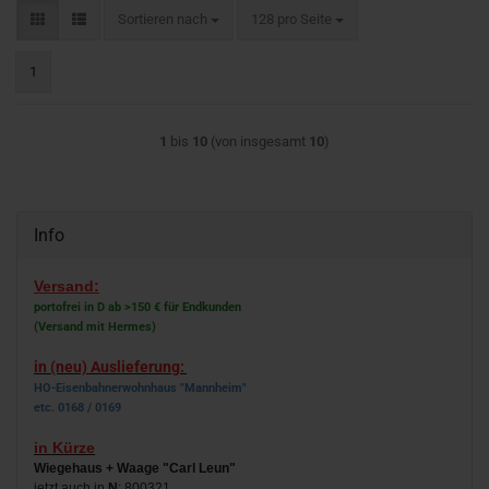
Sortieren nach
pro Seite
Sortieren nach
128 pro Seite
1
1
bis
10
(von insgesamt
10
)
Info
Versand:
portofrei in D ab >150 € für Endkunden
(Versand mit Hermes)
in (neu) Auslieferung:
HO-Eisenbahnerwohnhaus "Mannheim"
etc. 0168 / 0169
in Kürze
Wiegehaus + Waage "Carl Leun"
jetzt auch in
N
: 800321