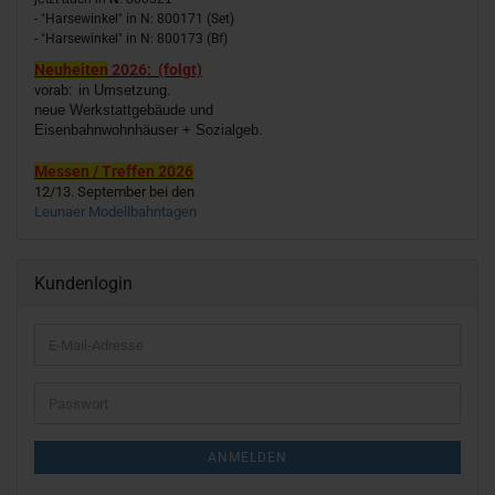
- "Harsewinkel" in N: 800171 (Set)
- "Harsewinkel" in N: 800173 (Bf)
Neuheiten
2026: (folgt)
vorab:
in Umsetzung.
neue Werkstattgebäude und
Eisenbahnwohnhäuser + Sozialgeb.
Messen / Treffen 2026
12/13. September bei den
Leunaer Modellbahntagen
Kundenlogin
E-
Mail-
Adresse
Passwort
ANMELDEN