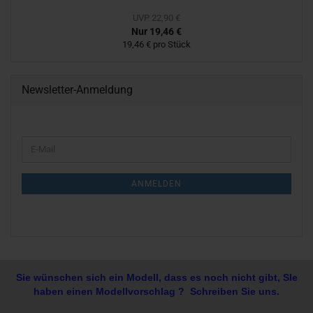
UVP 22,90 €
Nur 19,46 €
19,46 € pro Stück
Newsletter-Anmeldung
WEITER
E-
ZUR
Mail
NEWSLETTER-
ANMELDUNG
ANMELDEN
Sie wünschen sich ein Modell, dass es noch nicht gibt, SIe
haben einen Modellvorschlag ? Schreiben Sie uns.