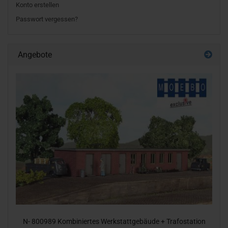
Konto erstellen
Passwort vergessen?
Angebote
N- 800989 Kom­bi­nier­tes Werk­statt­ge­bäu­de + Tra­fo­sta­ti­on