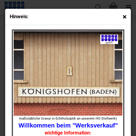
Hin­weis:
« Erster
« zurück
weiter »
Letzter »
430
Artikel in dieser Kategorie
0- 141270 Wasch­kaue - Abort - Lager
maßstäbliche Gravur in Echtholzoptik an unserem HO-Stellwerk)
Willkommen beim "Werksverkauf"
wichtige Information: