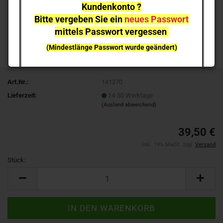
Kundenkonto ?
Bitte vergeben Sie ein
neues Passwort
mittels Passwort vergessen
(Mindestlänge Passwort wurde geändert)
bei einzelnen Artikeln kann es aufgrund der
Nachfrage zu
Lieferverzögerungen
kommen
Art.Nr.:
141270
Lieferzeit:
14-30 Werktage
NEUHEITEN
sind nicht sofort lieferbar
, sie können gern
(Ausland abweichend)
vorab reservieren;
Ich melde mich bei Erscheinen
39,50 €
inkl. 19% MwSt. zzgl.
Versand
Stück:
Stück