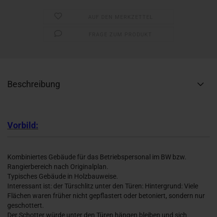
AUF DEN MERKZETTEL
FRAGE ZUM PRODUKT
Beschreibung
Vorbild:
Kombiniertes Gebäude für das Betriebspersonal im BW bzw.
Rangierbereich nach Originalplan.
Typisches Gebäude in Holzbauweise.
Interessant ist: der Türschlitz unter den Türen: Hintergrund: Viele
Flächen waren früher nicht gepflastert oder betoniert, sondern nur
geschottert.
Der Schotter würde unter den Türen hängen bleiben und sich