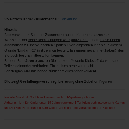
So einfach ist der Zusammenbau:
Anleitung
Hinweis:
Bitte verwenden Sie beim Zusammenbau des Kartonbausatzes nur
Weissleim, der
keine Beimischungen wie Quarzsand
enthält.
Diese führen
automatisch zu unerwünschten Spalten !
Wir empfehlen Ihnen aus diesem
Grunde "Bindan RS" (mit dem wir beste Erfahrungen gesammelt haben), den
Sie auch bei uns mitbestellen können.
Bei den Bausätzen brauchen Sie nur sehr (!) wenig Klebstoff, da wir plane
Teile miteinander verbinden. Ein leichtes benetzen reicht.
Fensterglas wird mit handelsüblichem Alleskleber verklebt.
Bild zeigt Gestaltungsvorschlag. Lieferung ohne Zubehör, Figuren
.
Für alle Artikel gilt: Wichtiger Hinweis nach EU-Spielzeugrichtlinie:
Achtung, nicht für Kinder unter 15 Jahren geeignet ! Funktionsbedingte scharfe Kanten
und Spitzen. Erstickungsgefahr wegen abbrech- und verschluckbarer Kleinteile