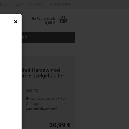
DE
Kundenlogin
Merkzettel
Ihr Warenkorb
0,00 €
BAUGRÖSSE Z
ÜBER UNS
173 Bahn­hof Har­se­win­kel
ri­gi­nal­plan -​Einzelgebäude-
800173
it:
nach Erscheinen + 10-
21 Tage
(Ausland abweichend)
30,99 €