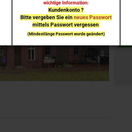
wichtige Information:
Kundenkonto ?
Set:
Bitte vergeben Sie ein
neues Passwort
Set
mittels Passwort vergessen
(Mindestlänge Passwort wurde geändert)
bei einzelnen Artikeln kann es aufgrund der
Nachfrage zu
Lieferverzögerungen
kommen
NEUHEITEN
sind nicht sofort lieferbar
, sie können gern
vorab reservieren;
Ich melde mich bei Erscheinen