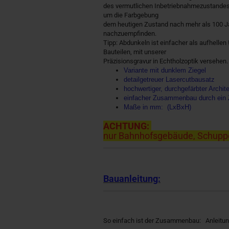
des vermutlichen Inbetriebnahmezustandes, 
um die Farbgebung
dem heutigen Zustand nach mehr als 100 Jah
nachzuempfinden.
Tipp: Abdunkeln ist einfacher als aufhellen
Bauteilen, mit unserer
Präzisionsgravur in Echtholzoptik versehen.
Variante mit dunklem Ziegel
detailgetreuer Lasercutbausatz
hochwertiger, durchgefärbter Archite
einfacher Zusammenbau durch ein
Maße in mm: (LxBxH)
ACHTUNG:
nur Bahnhofsgebäude, Schuppe
Bauanleitung:
So einfach ist der Zusammenbau:
Anleitu