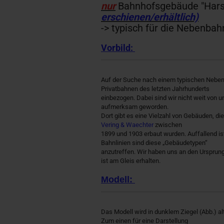
nur
Bahnhofsgebäude "Harse
erschienen/erhältlich)
-> typisch für die Nebenbah
Vorbild:
Auf der Suche nach einem typischen Neben
Privatbahnen des letzten Jahrhunderts
einbezogen. Dabei sind wir nicht weit von 
aufmerksam geworden.
Dort gibt es eine Vielzahl von Gebäuden, di
Vering & Waechter
zwischen
1899 und 1903 erbaut wurden. Auffallend is
Bahnlinien sind diese „Gebäudetypen“
anzutreffen. Wir haben uns an den Urspru
ist am Gleis erhalten.
Modell:
Das Modell wird in dunklem Ziegel (Abb.) al
Zum einen für eine Darstellung