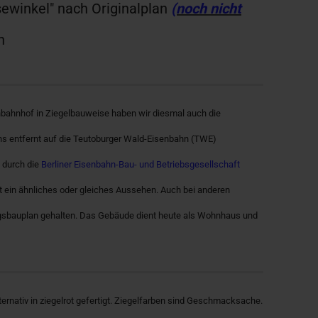
winkel" nach Originalplan
(noch nicht
n
bahnhof in Ziegelbauweise haben wir diesmal auch die
uns entfernt auf die Teutoburger Wald-Eisenbahn (TWE)
e durch die
Berliner Eisenbahn-Bau- und Betriebsgesellschaft
t ein ähnliches oder gleiches Aussehen. Auch bei anderen
ngsbauplan gehalten. Das Gebäude dient heute als Wohnhaus und
ternativ in ziegelrot gefertigt. Ziegelfarben sind Geschmacksache.