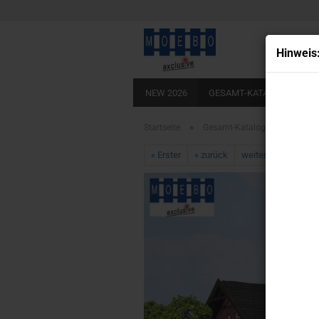
Hin­weis
NEW 2026
GESAMT-KATALOG
BA
LADEBÖDEN ECHTHOLZOPTIK
KLEB
»
»
Startseite
Gesamt-Katalog
N- 8001
« Erster
« zurück
weiter »
Letzter 