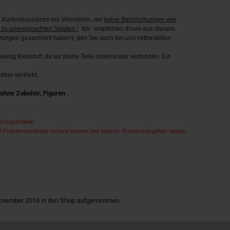
Kartonbausatzes nur Weissleim, der
keine Beimischungen wie
 zu unerwünschten Spalten !
Wir empfehlen Ihnen aus diesem
hrungen gesammelt haben), den Sie auch bei uns mitbestellen
enig Klebstoff, da wir plane Teile miteinander verbinden. Ein
eber verklebt.
g ohne Zubehör, Figuren
.
zeugrichtlinie:
t ! Funktionsbedingte scharfe Kanten und Spitzen. Erstickungsgefahr wegen
 November 2016 in den Shop aufgenommen.