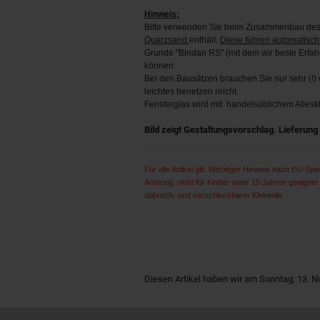
Hinweis:
Bitte verwenden Sie beim Zusammenbau des 
Quarzsand
enthält.
Diese führen automatisch
Grunde "Bindan RS" (mit dem wir beste Erfa
können.
Bei den Bausätzen brauchen Sie nur sehr (!) w
leichtes benetzen reicht.
Fensterglas wird mit handelsüblichem Alleskl
Bild zeigt Gestaltungsvorschlag. Lieferun
Für alle Artikel gilt: Wichtiger Hinweis nach EU-Spiel
Achtung, nicht für Kinder unter 15 Jahren geeigne
abbrech- und verschluckbarer Kleinteile
Diesen Artikel haben wir am Sonntag, 13.