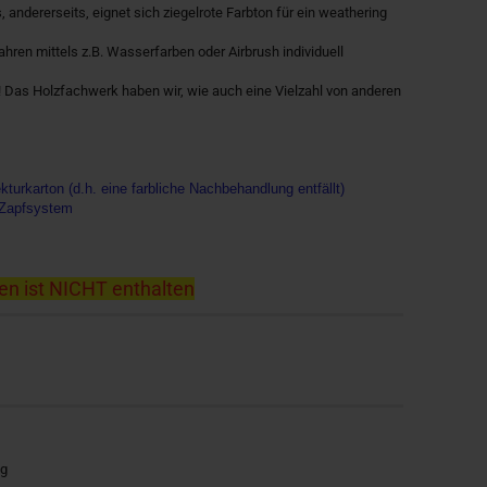
andererseits, eignet sich ziegelrote Farbton für ein weathering
ren mittels z.B. Wasserfarben oder Airbrush individuell
 ! Das Holzfachwerk haben wir, wie auch eine Vielzahl von anderen
kturkarton (d.h. eine farbliche Nachbehandlung entfällt)
 Zapfsystem
n ist NICHT enthalten
ng