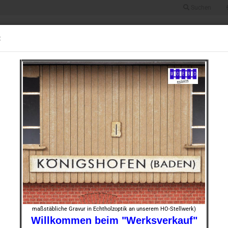
Suchen
Suche...
Alle
:
UGRÖSSE 0
BAUGRÖSSE HO
BAUGRÖSSE TT
BAUGRÖSSE N
STOFF
73 Bahnhof Harsewinkel nach Originalplan -Einzelgebäude-
»
430
Artikel in dieser Kategorie
N- 800
nach O
Art.Nr.:
Lieferze
maßstäbliche Gravur in Echtholzoptik an unserem HO-Stellwerk)
Willkommen beim "Werksverkauf"