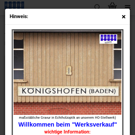
Hin­weis:
« Erster
« zurück
weiter »
Letzter »
430
Artikel in dieser Kategorie
N- 0801 preuß. Ne­ben­ge­bäu­de Ba­ruth dunk­ler Zie­gel
maßstäbliche Gravur in Echtholzoptik an unserem HO-Stellwerk)
Willkommen beim "Werksverkauf"
wichtige Information: