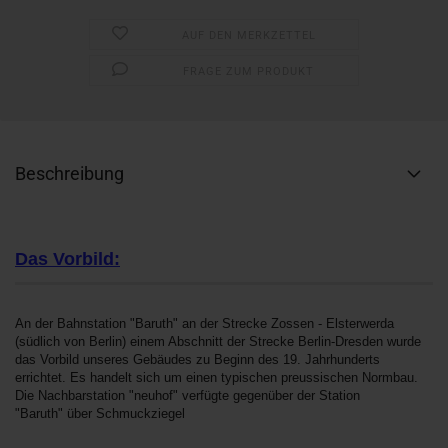
AUF DEN MERKZETTEL
FRAGE ZUM PRODUKT
Beschreibung
Das Vorbild:
An der Bahnstation "Baruth" an der Strecke Zossen - Elsterwerda
(südlich von Berlin) einem Abschnitt der Strecke Berlin-Dresden wurde
das Vorbild unseres Gebäudes zu Beginn des 19. Jahrhunderts
errichtet. Es handelt sich um einen typischen preussischen Normbau.
Die Nachbarstation "neuhof" verfügte gegenüber der Station
"Baruth" über Schmuckziegel