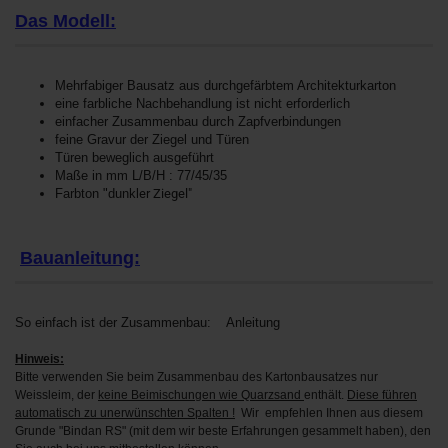
Das Modell:
Mehrfabiger Bausatz aus durchgefärbtem Architekturkarton
eine farbliche Nachbehandlung ist nicht erforderlich
einfacher Zusammenbau durch Zapfverbindungen
feine Gravur der Ziegel und Türen
Türen beweglich ausgeführt
Maße in mm L/B/H : 77/45/35
Farbton "dunkl
er Ziegel"
Bauanleitung:
So einfach ist der Zusammenbau:
Anleitung
Hi
nweis:
Bitte verwenden Sie beim Zusammenbau des Kartonbausatzes nur
Weissleim, der
keine Beimischungen wie Quarzsand
enthält.
Diese führen
automatisch zu unerwünschten Spalten !
Wir empfehlen Ihnen aus diesem
Grunde "Bindan RS" (mit dem wir beste Erfahrungen gesammelt haben), den