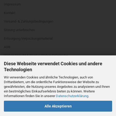
Impressum
Kontakt
Versand- & Zahlungsbedingungen
Sitzung unterbrochen
Entsorgung Verpackungsmaterial
AGB
Widerrufsrecht & Muster-Widerrufsformular
Diese Webseite verwendet Cookies und andere
Privatsphäre und Datenschutz
Technologien
Online Schlichtungs-Plattform
Wir verwenden Cookies und ähnliche Technologien, auch von
Cookie Einstellungen
Drittanbietern, um die ordentliche Funktionsweise der Website zu
gewährleisten, die Nutzung unseres Angebotes zu analysieren und Ihnen
ein bestmögliches Einkaufserlebnis bieten zu können. Weitere
Informationen finden Sie in unserer
Datenschutzerklärung
.
Alle Akzeptieren