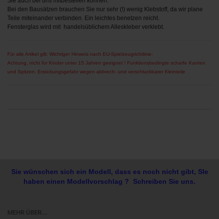
Sie auch bei uns mitbestellen können.
Bei den Bausätzen brauchen Sie nur sehr (!) wenig Klebstoff, da wir plane
Teile miteinander verbinden. Ein leichtes benetzen reicht.
Fensterglas wird mit handelsüblichem Alleskleber verklebt.
Für alle Artikel gilt: Wichtiger Hinweis nach EU-Spielzeugrichtlinie:
Achtung, nicht für Kinder unter 15 Jahren geeignet ! Funktionsbedingte scharfe Kanten
und Spitzen. Erstickungsgefahr wegen abbrech- und verschluckbarer Kleinteile
Sie wünschen sich ein Modell, dass es noch nicht gibt, SIe
haben einen Modellvorschlag ? Schreiben Sie uns.
MEHR ÜBER...