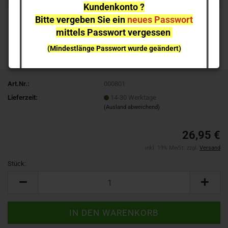
Kundenkonto ?
Bitte vergeben Sie ein
neues Passwort
mittels Passwort vergessen
(Mindestlänge Passwort wurde geändert)
bei einzelnen Artikeln kann es aufgrund der
Nachfrage zu
Lieferverzögerungen
kommen
Art.Nr.:
000801
Lieferzeit:
14-30 Werktage
NEUHEITEN
sind nicht sofort lieferbar
, sie können gern
(Ausland abweichend)
vorab reservieren;
Ich melde mich bei Erscheinen
26,95 €
inkl. 19% MwSt. zzgl.
Versand
Stück:
Stück