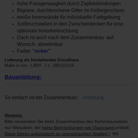
hohe Passgenauigkeit durch Zapfverbindungen
filigrane, durchbrochene Gitter im Kellergeschoss
weiße Innenwände für individuelle Farbgebung
Sollbruchstellen in den Zwischendecken für eine
optionale Innenbeleuchtung
Dach ist auch nach dem Zusammenbau -auf
Wunsch- abnehmbar
Farbe
:
"ocker"
Lieferung als freistehendes Einzelhaus
Maße in mm: L/B/H 1 x 185/115/155
Bauanleitung:
So einfach ist der Zusammenbau:
Anleitung
Hinweis:
Bitte verwenden Sie beim Zusammenbau des Kartonbausatzes
nur Weissleim, der
keine Beimischungen wie Quarzsand
enthält.
Diese führen automatisch zu unerwünschten Spalten !
Wir