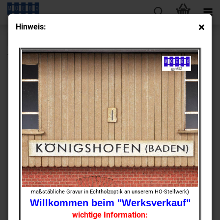
Hin­weis:
« Erster
« zurück
weiter »
Letzter »
430
Artikel in dieser Kategorie
HO- 0157 frei­ste­hen­des Wohn­haus -​ocker-
maßstäbliche Gravur in Echtholzoptik an unserem HO-Stellwerk)
Willkommen beim "Werksverkauf"
wichtige Information: