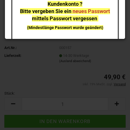
Kundenkonto ?
Bitte vergeben Sie ein
neues Passwort
mittels Passwort vergessen
(Mindestlänge Passwort wurde geändert)
bei einzelnen Artikeln kann es aufgrund der
Nachfrage zu
Lieferverzögerungen
kommen
Art.Nr.:
000157
Lieferzeit:
14-30 Werktage
NEUHEITEN
sind nicht sofort lieferbar
, sie können gern
(Ausland abweichend)
vorab reservieren;
Ich melde mich bei Erscheinen
49,90 €
inkl. 19% MwSt. zzgl.
Versand
Stück:
Stück