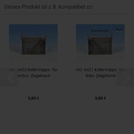
Dieses Produkt ist z.B. kompatibel zu:
HO- 0422 Kel­ler­trep­pe -Tür
HO- 0421 Kel­ler­trep­pe -Tür
rechts-​​ Zie­gel­rand
links-​​ Zie­gel­rand
3,80 €
3,80 €