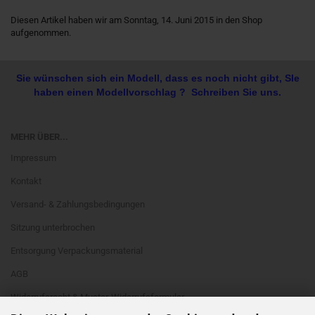
Diesen Artikel haben wir am Sonntag, 14. Juni 2015 in den Shop
aufgenommen.
Sie wünschen sich ein Modell, dass es noch nicht gibt, SIe
haben einen Modellvorschlag ? Schreiben Sie uns.
MEHR ÜBER...
Impressum
Kontakt
Versand- & Zahlungsbedingungen
Sitzung unterbrochen
Entsorgung Verpackungsmaterial
AGB
Widerrufsrecht & Muster-Widerrufsformular