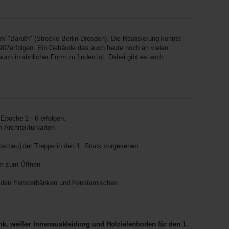
rk "Baruth" (Strecke Berlin-Dresden). Die Realisierung konnte
907erfolgen. Ein Gebäude das auch heute noch an vielen
ch in ähnlicher Form zu finden ist. Dabei gibt es auch
Epoche 1 - 6 erfolgen.
 Architekturkarton
Selbstbau) der Treppe in den 1. Stock vorgesehen
ren zum Öffnen
i den Fensterbänken und Fensternischen
ank, weißer Innenauskleidung und Holzielenboden für den 1.