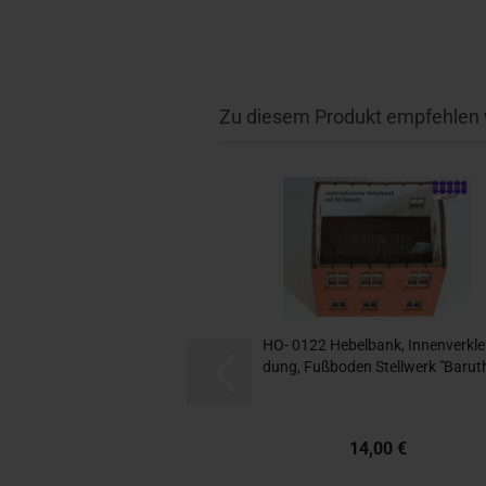
Zu diesem Produkt empfehlen w
HO- 0122 He­bel­bank, In­nen­ver­kle
dung, Fuß­bo­den Stell­werk "Ba­rut
14,00 €