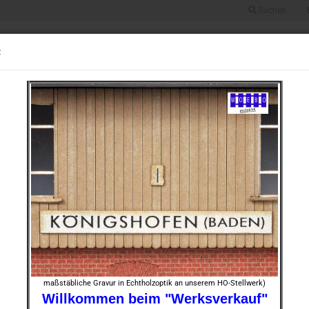
Suchen
Suche...
Alle
:
UGRÖSSE 0
BAUGRÖSSE HO
BAUGRÖSSE TT
BAUGRÖSSE N
STOFF
123 preuß. Stellwerk, backsteinfarbig + dezent gealtert
»
430
Artikel in dieser Kategorie
HO- 5
stein­f
Art.Nr.:
Lieferze
maßstäbliche Gravur in Echtholzoptik an unserem HO-Stellwerk)
Willkommen beim "Werksverkauf"