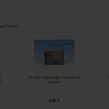
ir Ihnen:
i­
HO- 0421 Kel­ler­trep­pe -Tür links-​​ Zie­
H
h"
gel­rand
3,80 €