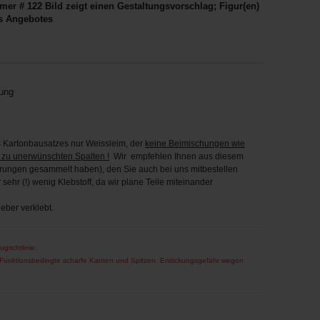
mer # 122 Bild zeigt einen Gestaltungsvorschlag; Figur(en)
s Angebotes
tung
Kartonbausatzes nur Weissleim, der
keine Beimischungen wie
 zu unerwünschten Spalten !
Wir empfehlen Ihnen aus diesem
hrungen gesammelt haben), den Sie auch bei uns mitbestellen
ehr (!) wenig Klebstoff, da wir plane Teile miteinander
eber verklebt.
ugrichtlinie:
! Funktionsbedingte scharfe Kanten und Spitzen. Erstickungsgefahr wegen