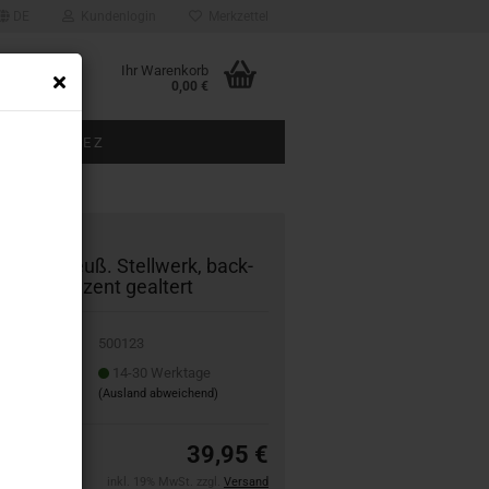
DE
Kundenlogin
Merkzettel
Ihr Warenkorb
0,00 €
BAUGRÖSSE Z
ÜBER UNS
00123 preuß. Stell­werk, back­
ar­big + de­zent ge­al­tert
500123
it:
14-30 Werktage
(Ausland abweichend)
39,95 €
inkl. 19% MwSt. zzgl.
Versand