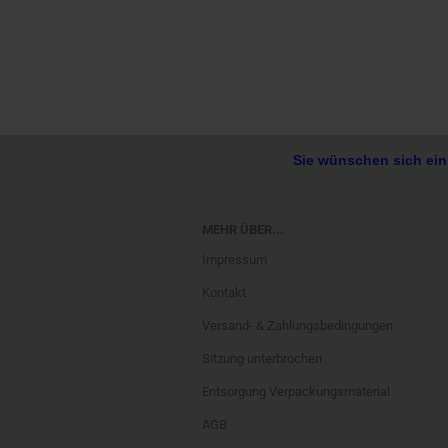
Sie wünschen sich ein
MEHR ÜBER...
Impressum
Kontakt
Versand- & Zahlungsbedingungen
Sitzung unterbrochen
Entsorgung Verpackungsmaterial
AGB