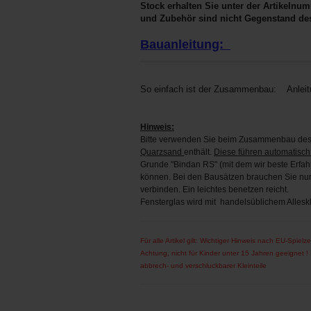
Stock erhalten Sie unter der Artikelnum
und Zubehör sind nicht Gegenstand de
Bauanleitung:
So einfach ist der Zusammenbau:
Anlei
Hinweis:
Bitte verwenden Sie beim Zusammenbau des 
Quarzsand
enthält.
Diese führen automatisch
Grunde "Bindan RS" (mit dem wir beste Erfa
können. Bei den Bausätzen brauchen Sie nur s
verbinden. Ein leichtes benetzen reicht.
Fensterglas wird mit handelsüblichem Alleskl
Für alle Artikel gilt: Wichtiger Hinweis nach EU-Spielze
Achtung, nicht für Kinder unter 15 Jahren geeignet 
abbrech- und verschluckbarer Kleinteile