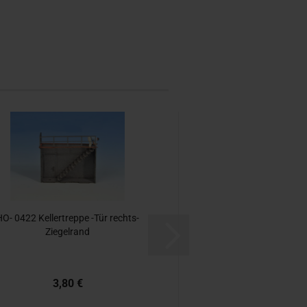
O- 0422 Kel­ler­trep­pe -Tür rechts-​​
Zie­gel­rand
3,80 €