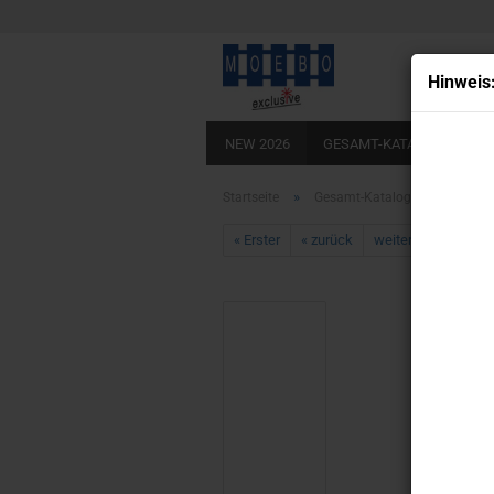
Hin­weis
NEW 2026
GESAMT-KATALOG
BA
LADEBÖDEN ECHTHOLZOPTIK
KLEB
»
»
Startseite
Gesamt-Katalog
HO- 500
« Erster
« zurück
weiter »
Letzter 