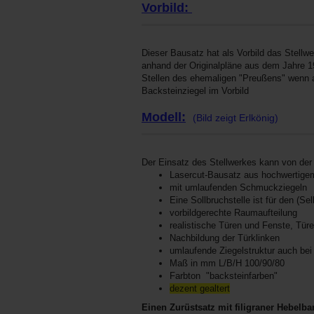
Vorbild:
Dieser Bausatz hat als Vorbild das Stellwe
anhand der Originalpläne aus dem Jahre 1
Stellen des ehemaligen "Preußens" wenn au
Backsteinziegel im Vorbild
Modell:
(Bild zeigt Erlkönig)
Der Einsatz des Stellwerkes kann von der 
Lasercut-Bausatz aus hochwertigem
mit umlaufenden Schmuckziegeln
Eine Sollbruchstelle ist für den (
vorbildgerechte Raumaufteilung
realistische Türen und Fenste, Tü
Nachbildung der Türklinken
umlaufende Ziegelstruktur auch be
Maß in mm L/B/H 100/90/80
Farbton "backsteinfarben"
dezent gealtert
Einen Zurüstsatz mit filigraner Hebelb