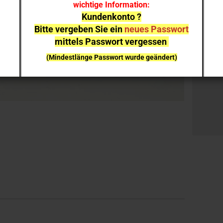
wichtige Information:
Stück:
Kundenkonto ?
Bitte vergeben Sie ein
neues Passwort
Stück
mittels Passwort vergessen
(Mindestlänge Passwort wurde geändert)
bei einzelnen Artikeln kann es aufgrund der
Nachfrage zu
Lieferverzögerungen
kommen
NEUHEITEN
sind nicht sofort lieferbar
, sie können gern
vorab reservieren;
Ich melde mich bei Erscheinen