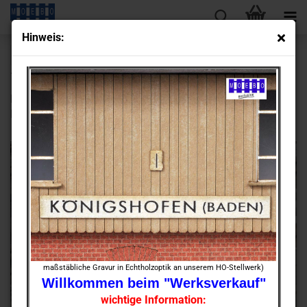
Hin­weis:
« Erster
« zurück
weiter »
Letzter »
13
Artikel in dieser Kategorie
HO- 7278 Boh­len­weg Drehscheibe-​Lokschuppen Ge­ra­de
Füll­stü­cke (AC K-​Gleis) new 2021
maßstäbliche Gravur in Echtholzoptik an unserem HO-Stellwerk)
Willkommen beim "Werksverkauf"
wichtige Information: