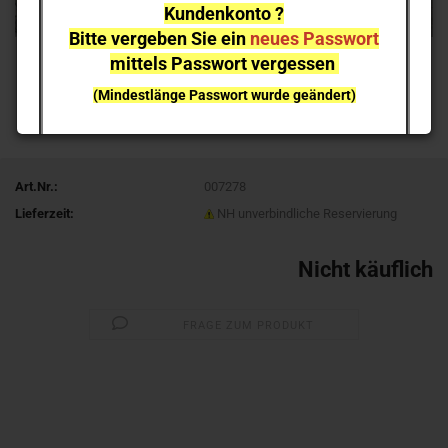
Kundenkonto ?
Bitte vergeben Sie ein
neues Passwort
mittels Passwort vergessen
(Mindestlänge Passwort wurde geändert)
bei einzelnen Artikeln kann es aufgrund der
Nachfrage zu
Lieferverzögerungen
kommen
Art.Nr.:
007278
NEUHEITEN
sind nicht sofort lieferbar
, sie können gern
Lieferzeit:
NH unverbindliche Reservierung
vorab reservieren;
Ich melde mich bei Erscheinen
Nicht käuflich
FRAGE ZUM PRODUKT