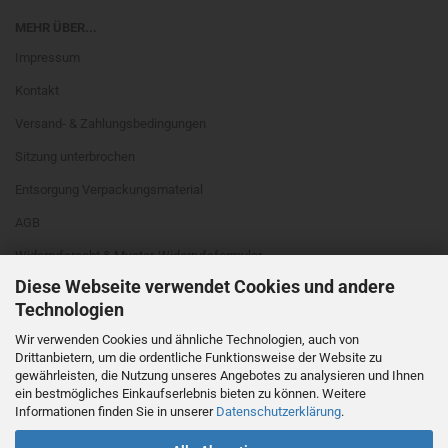
MEHR ÜBER...
Impressum
Kontakt
Versand- & Zahlungsbedingungen
Sitzung unterbrochen
Entsorgung Verpackungsmaterial
AGB
Widerrufsrecht & Muster-Widerrufsformular
Diese Webseite verwendet Cookies und andere
Privatsphäre und Datenschutz
Technologien
Online Schlichtungs-Plattform
Wir verwenden Cookies und ähnliche Technologien, auch von
Cookie Einstellungen
Drittanbietern, um die ordentliche Funktionsweise der Website zu
gewährleisten, die Nutzung unseres Angebotes zu analysieren und Ihnen
ein bestmögliches Einkaufserlebnis bieten zu können. Weitere
Informationen finden Sie in unserer
Datenschutzerklärung
.