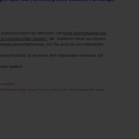
Kartonbausatzes nur Weissleim, der
keine Beimischungen wie
 zu unerwünschten Spalten !
Wir empfehlen Ihnen aus diesem
hrungen gesammelt haben), den Sie auch bei uns mitbestellen
enig Klebstoff, da wir plane Teile miteinander verbinden. Ein
eber verklebt.
ugrichtlinie:
! Funktionsbedingte scharfe Kanten und Spitzen. Erstickungsgefahr wegen