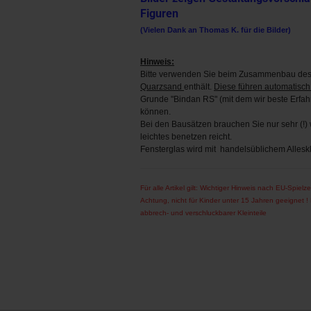
Figuren
(Vielen Dank an Thomas K. für die Bilder)
Hinweis:
Bitte verwenden Sie beim Zusammenbau des 
Quarzsand
enthält.
Diese führen automatisch
Grunde "Bindan RS" (mit dem wir beste Erfa
können.
Bei den Bausätzen brauchen Sie nur sehr (!) w
leichtes benetzen reicht.
Fensterglas wird mit handelsüblichem Alleskl
Für alle Artikel gilt: Wichtiger Hinweis nach EU-Spielze
Achtung, nicht für Kinder unter 15 Jahren geeignet 
abbrech- und verschluckbarer Kleinteile