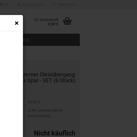
DE
Kundenlogin
Merkzettel
Ihr Warenkorb
0,00 €
BAUGRÖSSE Z
ÜBER UNS
7275 höl­zer­ner Gleis­über­gang
k­lin K-​Gleis Spar - SET (6 Stück)
2021
007275
it:
NH unverbindliche
Reservierung
Nicht käuflich