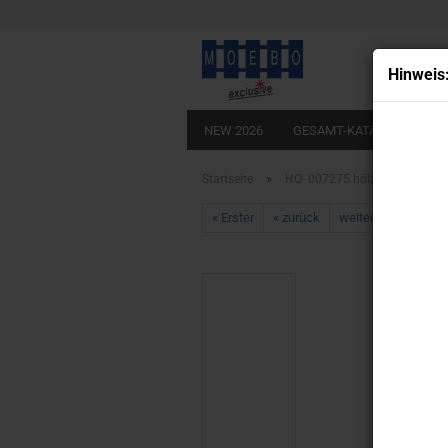
Hin­weis
NEW 2026
GESAMT-KATALOG
BA
LADEBÖDEN ECHTHOLZOPTIK
KLEB
»
Startseite
HO- 007275 hölzerner Gleisübe
« Erster
« zurück
weiter »
Letzter 