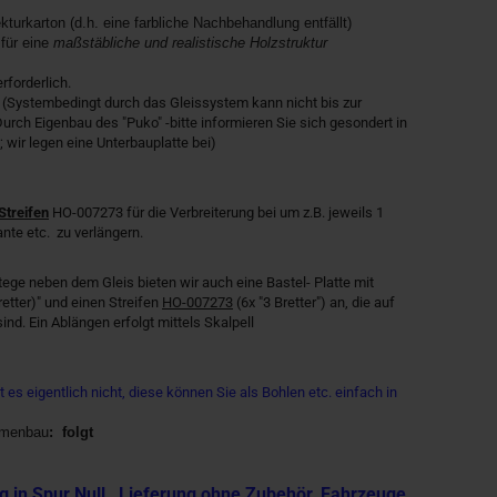
kturkarton (d.h. eine farbliche Nachbehandlung entfällt)
 für eine
maßstäbliche und realistische Holzstruktur
rforderlich.
(Systembedingt durch das Gleissystem kann nicht bis zur
rch Eigenbau des "Puko" -bitte informieren Sie sich gesondert in
 wir legen eine Unterbauplatte bei)
 Streifen
HO-007273 für die Verbreiterung bei um z.B. jeweils 1
ante etc. zu verlängern.
tege neben dem Gleis bieten wir auch eine Bastel- Platte mit
retter)" und einen Streifen
HO-007273
(6x "3 Bretter") an, die auf
sind. Ein Ablängen erfolgt mittels Skalpell
t es eigentlich nicht, diese können Sie als Bohlen etc. einfach in
mmenbau
:
folgt
g in Spur Null , Lieferung ohne Zubehör, Fahrzeuge,