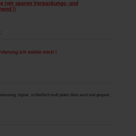
ge (wir sparen Verpackungs- und
hend !)
n;
rvierung ich melde mich !
Bahnsteig, Signal, schließlich muß jedes Gleis auch mal gequert