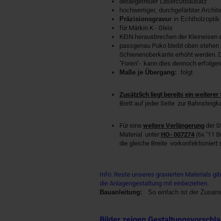
detailgetreuer Lasercutbausatz
hochwertiger, durchgefärbter Archite
Präzisionsgravur
in Echtholzoptik
für Märkin K - Gleis
KEIN herausbrechen der Kleineisen e
passgenau Puko bleibt oben stehen 
Schienenoberkante erhöht werden. Du
"Foren"- kann dies dennoch erfolgen;
Maße je Übergang:
folgt
​
Zusätzlich liegt bereits ein weiterer
Brett auf jeder Seite zur Bahnsteigk
​​Für eine
weitere Verlängerung
der S
Material unter
HO- 007274
(6x "11 B
die gleiche Breite vorkonfektioniert 
Info: Reste unseres gravierten Materials gib
die Anlagengestaltung mit einbeziehen.
Bauanleitung:
So einfach ist der Zusa
Bilder zeigen Gestaltungsvorschla