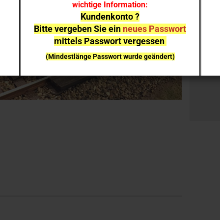
wichtige Information:
Kundenkonto ?
Bitte vergeben Sie ein
neues Passwort
mittels Passwort vergessen
(Mindestlänge Passwort wurde geändert)
bei einzelnen Artikeln kann es aufgrund der
Nachfrage zu
Lieferverzögerungen
kommen
NEUHEITEN
sind nicht sofort lieferbar
, sie können gern
vorab reservieren;
Ich melde mich bei Erscheinen