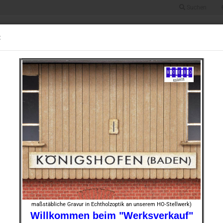
Suchen
Suche...
Alle
:
UGRÖSSE 0
BAUGRÖSSE HO
BAUGRÖSSE TT
BAUGRÖSSE N
STOFF
rgang f. Märklin K-Gleis Spar - SET (6 Stück) new 2021
»
13
Artikel in dieser Kategorie
HO- 00
f. Mär
new 
Art.Nr.:
Lieferze
maßstäbliche Gravur in Echtholzoptik an unserem HO-Stellwerk)
Willkommen beim "Werksverkauf"