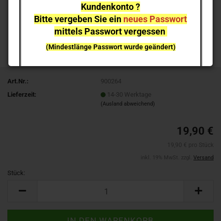
Kundenkonto ?
Bitte vergeben Sie ein
neues Passwort
mittels Passwort vergessen
(Mindestlänge Passwort wurde geändert)
bei einzelnen Artikeln kann es aufgrund der
Nachfrage zu
Lieferverzögerungen
kommen
Art.Nr.:
900264
Lieferzeit:
14-30 Werktage
NEUHEITEN
sind nicht sofort lieferbar
, sie können gern
(Ausland abweichend)
vorab reservieren;
Ich melde mich bei Erscheinen
19,90 €
19,90 € pro Stück
inkl. 19% MwSt. zzgl.
Versand
Stück:
Stück