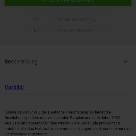
AUF DEN MERKZETTEL
FRAGE ZUM PRODUKT
Beschreibung
Vorbild:
"Einstellraum für KFZ der Deutschen Reichsbahn" so lautet die
Bezeichnung in dem uns vorliegenden Bauplan aus dem Jahre 1932.
Aus Zeit- und KostengrüŸnden wurden viele GebäŠude provisorisch
errichtet: d.h. das Holzfachwerk wurde nicht zugemauert, sondern nur eine
Holzfassade angebracht.