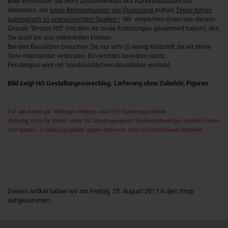
Bitte verwenden Sie beim Zusammenbau des Kartonbausatzes nur
Weissleim, der
keine Beimischungen wie Quarzsand
enthält.
Diese führen
automatisch zu unerwünschten Spalten !
Wir empfehlen Ihnen aus diesem
Grunde "Bindan RS" (mit dem wir beste Erfahrungen gesammelt haben), den
Sie auch bei uns mitbestellen können.
Bei den Bausätzen brauchen Sie nur sehr (!) wenig Klebstoff, da wir plane
Teile miteinander verbinden. Ein leichtes benetzen reicht.
Fensterglas wird mit handelsüblichem Alleskleber verklebt.
Bild zeigt HO Gestaltungsvorschlag. Lieferung ohne Zubehör, Figuren
.
Für alle Artikel gilt: Wichtiger Hinweis nach EU-Spielzeugrichtlinie:
Achtung, nicht für Kinder unter 15 Jahren geeignet ! Funktionsbedingte scharfe Kanten
und Spitzen. Erstickungsgefahr wegen abbrech- und verschluckbarer Kleinteile
Diesen Artikel haben wir am Freitag, 25. August 2017 in den Shop
aufgenommen.