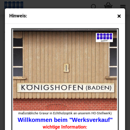
Hin­weis:
« Erster
« zurück
weiter »
Letzter »
430
Artikel in dieser Kategorie
TT- 900264 Ein­stell­raum f. KFZ der Deut­schen Reichs­bahn
maßstäbliche Gravur in Echtholzoptik an unserem HO-Stellwerk)
Willkommen beim "Werksverkauf"
wichtige Information: