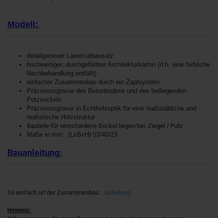
Modell:
detailgetreuer Lasercutbausatz
hochwertiger, durchgefärbter Architekturkarton (d.h. eine farbliche
Nachbehandlung entfällt)
einfacher Zusammenbau durch ein Zapfsystem
Präzisionsgravur des Betonbodens und des beiliegenden
Putzsockels
Präzisionsgravur in Echtholzoptik für eine maßstäbliche und
realistische Holzstruktur
Bauteile für verschiedene Sockel liegen bei: Ziegel / Putz
Maße in mm: (LxBxH) 53/40/23
Bauanleitung:
So einfach ist der Zusammenbau:
Anleitung
Hinweis: