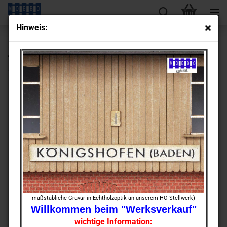
Hin­weis:
« Erster
« zurück
weiter »
Letzter »
430
Artikel in dieser Kategorie
TT- 900247 Stell­werks­schlos­se­rei / Werk­statt -​geziegelt-
maßstäbliche Gravur in Echtholzoptik an unserem HO-Stellwerk)
Willkommen beim "Werksverkauf"
wichtige Information: