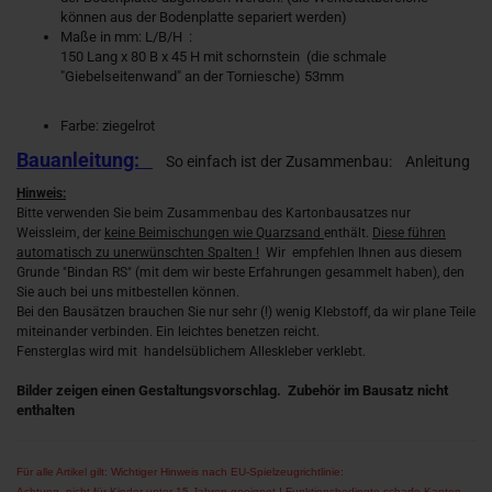
können aus der Bodenplatte separiert werden)
Maße in mm: L/B/H :
150 Lang x 80 B x 45 H mit schornstein (die schmale
"Giebelseitenwand" an der Torniesche) 53mm
Farbe: ziegelrot
Bauanleitung:
So einfach ist der Zusammenbau:
Anleitung
Hinweis:
Bitte verwenden Sie beim Zusammenbau des Kartonbausatzes nur
Weissleim, der
keine Beimischungen wie Quarzsand
enthält.
Diese führen
automatisch zu unerwünschten Spalten !
Wir empfehlen Ihnen aus diesem
Grunde "Bindan RS" (mit dem wir beste Erfahrungen gesammelt haben), den
Sie auch bei uns mitbestellen können.
Bei den Bausätzen brauchen Sie nur sehr (!) wenig Klebstoff, da wir plane Teile
miteinander verbinden. Ein leichtes benetzen reicht.
Fensterglas wird mit handelsüblichem Alleskleber verklebt.
Bilder zeigen einen Gestaltungsvorschlag. Zubehör im Bausatz nicht
enthalten
Für alle Artikel gilt: Wichtiger Hinweis nach EU-Spielzeugrichtlinie:
Achtung, nicht für Kinder unter 15 Jahren geeignet ! Funktionsbedingte scharfe Kanten