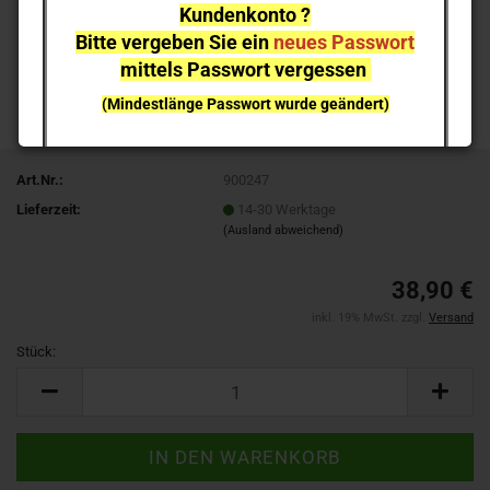
Kundenkonto ?
Bitte vergeben Sie ein
neues Passwort
mittels Passwort vergessen
(Mindestlänge Passwort wurde geändert)
bei einzelnen Artikeln kann es aufgrund der
Nachfrage zu
Lieferverzögerungen
kommen
Art.Nr.:
900247
Lieferzeit:
14-30 Werktage
NEUHEITEN
sind nicht sofort lieferbar
, sie können gern
(Ausland abweichend)
vorab reservieren;
Ich melde mich bei Erscheinen
38,90 €
inkl. 19% MwSt. zzgl.
Versand
Stück:
Stück