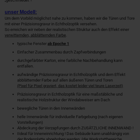
„geschmiedet“!
unser Modell:
Um dem Vorbild möglichst nahe zu kommen, haben wir die Türen und Tore
mit einer Präzisionsgravur in Echtholzoptik versehen.
So erreichen wir neben der realistischen Struktur auch den Effekt einer
verwitternden, abblätternden Farbe
.
typische Fenster
ab Epoche 1
Einfacher Zusammenbau durch Zapfverbindungen
durchgefärbter Karton, eine farbliche Nachbehandlung kann
entfallen.
aufwändige Präzisionsgravur in Echtholzoptik und dem Effekt
abblätternder Farbe auf allen äußeren Türen und Toren
(Pixel für Pixel graviert, das kostet leider viel teure Laserzeit)
Präzisionsgravur in Echtholzoptik für eine maßstäbliche und
realistische Holzstruktur der Windabweiser am Dach
bewegliche Türen in den Innenwänden
helle Innenwände für individuelle Farbgebung (nach eigenen
Vorstellungen)
Abdeckung der Verzapfungen durch ZUSÄTZLICHE INNENWAND !
I
Ideal für Inneneinrichtung ! Das Gebäude kann unabhängig von
der Bodenplatte abgehoben werden. (die Werkstattbereiche