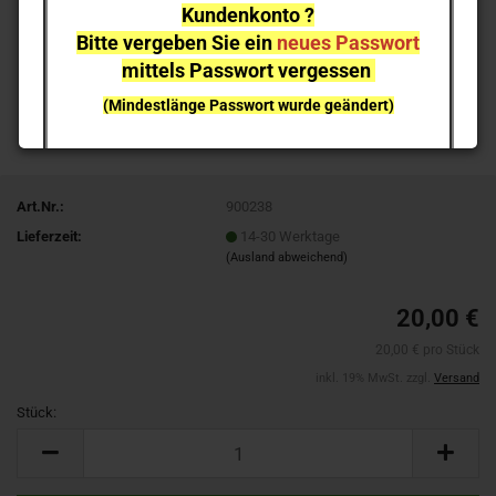
Kundenkonto ?
Bitte vergeben Sie ein
neues Passwort
mittels Passwort vergessen
(Mindestlänge Passwort wurde geändert)
bei einzelnen Artikeln kann es aufgrund der
Nachfrage zu
Lieferverzögerungen
kommen
Art.Nr.:
900238
NEUHEITEN
sind nicht sofort lieferbar
, sie können gern
Lieferzeit:
14-30 Werktage
vorab reservieren;
Ich melde mich bei Erscheinen
(Ausland abweichend)
20,00 €
20,00 € pro Stück
inkl. 19% MwSt. zzgl.
Versand
Stück:
Stück