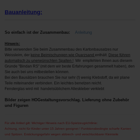
Bauanleitung:
So einfach ist der Zusammenbau:
Anleitung
Hinweis:
Bitte verwenden Sie beim Zusammenbau des Kartonbausatzes nur
Weissleim, der
keine Beimischungen wie Quarzsand
enthält.
Diese führen
automatisch zu unerwünschten Spalten !
Wir empfehlen Ihnen aus diesem
Grunde "Bindan RS" (mit dem wir beste Erfahrungen gesammelt haben), den
Sie auch bei uns mitbestellen können.
Bei den Bausätzen brauchen Sie nur sehr (!) wenig Klebstoff, da wir plane
Teile miteinander verbinden. Ein leichtes benetzen reicht.
Fensterglas wird mit handelsüblichem Alleskleber verklebt
Bilder zeigen HOGestaltungsvorschlag. Lieferung ohne Zubehör
und Figuren
Für alle Artikel gilt: Wichtiger Hinweis nach EU-Spielzeugrichtlinie:
Achtung, nicht für Kinder unter 15 Jahren geeignet ! Funktionsbedingte scharfe Kanten
und Spitzen. Erstickungsgefahr wegen abbrech- und verschluckbarer Kleinteile