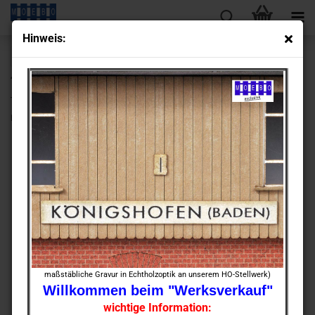
Hin­weis:
« Erster
« zurück
weiter »
Letzter »
430
Artikel in dieser Kategorie
TT- 900238 Schnup­per­bau­satz Ran­gie­rer - Leit­stel­le -​grau-
mit ab­fal­len­dem Putz nach Ori­gi­nal­plan
maßstäbliche Gravur in Echtholzoptik an unserem HO-Stellwerk)
Willkommen beim "Werksverkauf"
wichtige Information: