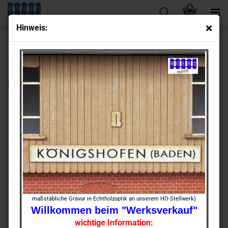
Hin­weis:
« Erster
« zurück
weiter »
Letzter »
430
Artikel in dieser Kategorie
HO- 000252 Wie­ge­haus Tor­pos­ten ver­wit­tert *Schnup­per­
bau­satz*
maßstäbliche Gravur in Echtholzoptik an unserem HO-Stellwerk)
Willkommen beim "Werksverkauf"
wichtige Information: