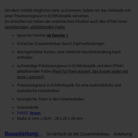
Um dem Vorbild möglichst nahe zu kommen, haben wir das Gebäude mit
einer Präzisionsgravur in Echtholzoptik versehen.
So erreichen wir neben der realistischen Struktur auch den Effekt einer
verwitternden, abblätternden Farbe
.
typische Fenster
ab Epoche 1
Einfacher Zusammenbau durch Zapfverbindungen
durchgefärbter Karton, eine farbliche Nachbehandlung kann
entfallen.
aufwändige Präzisionsgravur in Echtholzoptik und dem Effekt
abblätternder Farbe
(Pixel für Pixel graviert, das kostet leider viel
teure Laserzeit)
Präzisionsgravur in Echtholzoptik für eine maßstäbliche und
realistische Holzstruktur
bewegliche Türen in den Innenwänden
Innenwände
FARBE:
braun
Maße in mm: L/B/H : 28 x 20 x 28 mm
Bauanleitung:
So einfach ist der Zusammenbau:
Anleitung