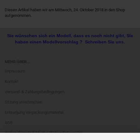
Diesen Artikel haben wir am Mittwoch, 24. Oktober 2018 in den Shop
aufgenommen.
Sie wünschen sich ein Modell, dass es noch nicht gibt, SIe
haben einen Modellvorschlag ? Schreiben Sie uns.
MEHR ÜBER...
Impressum
Kontakt
Versand- & Zahlungsbedingungen
Sitzung unterbrochen
Entsorgung Verpackungsmaterial
AGB
Widerrufsrecht & Muster-Widerrufsformular