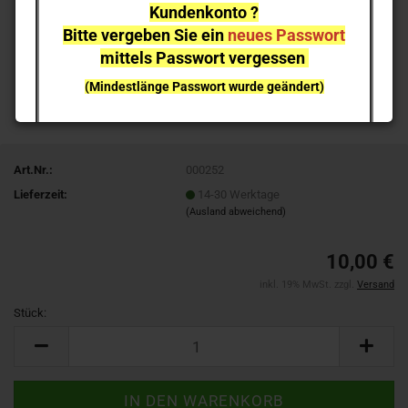
Kundenkonto ?
Bitte vergeben Sie ein
neues Passwort
mittels Passwort vergessen
(Mindestlänge Passwort wurde geändert)
bei einzelnen Artikeln kann es aufgrund der
Nachfrage zu
Lieferverzögerungen
kommen
Art.Nr.:
000252
NEUHEITEN
sind nicht sofort lieferbar
, sie können gern
Lieferzeit:
14-30 Werktage
vorab reservieren;
Ich melde mich bei Erscheinen
(Ausland abweichend)
10,00 €
inkl. 19% MwSt. zzgl.
Versand
Stück:
Stück