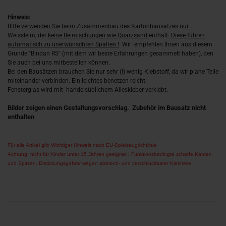
Hinweis:
Bitte verwenden Sie beim Zusammenbau des Kartonbausatzes nur
Weissleim, der
keine Beimischungen wie Quarzsand
enthält.
Diese führen
automatisch zu unerwünschten Spalten !
Wir empfehlen Ihnen aus diesem
Grunde "Bindan RS" (mit dem wir beste Erfahrungen gesammelt haben), den
Sie auch bei uns mitbestellen können.
Bei den Bausätzen brauchen Sie nur sehr (!) wenig Klebstoff, da wir plane Teile
miteinander verbinden. Ein leichtes benetzen reicht.
Fensterglas wird mit handelsüblichem Alleskleber verklebt.
Bilder zeigen einen Gestaltungsvorschlag. Zubehör im Bausatz nicht
enthalten
Für alle Artikel gilt: Wichtiger Hinweis nach EU-Spielzeugrichtlinie:
Achtung, nicht für Kinder unter 15 Jahren geeignet ! Funktionsbedingte scharfe Kanten
und Spitzen. Erstickungsgefahr wegen abbrech- und verschluckbarer Kleinteile