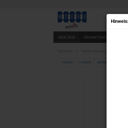
Hin­weis
NEW 2026
GESAMT-KATALOG
BA
LADEBÖDEN ECHTHOLZOPTIK
KLEB
»
»
Startseite
Gesamt-Katalog
TT- 916
« Erster
« zurück
weiter »
Letzter 