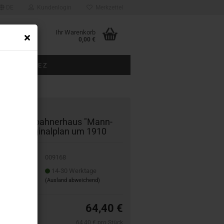
DE
Kundenlogin
Merkzettel
Ihr Warenkorb
0,00 €
BAUGRÖSSE Z
ÜBER UNS
68 Ei­sen­bah­ner­haus "Mann­
nach Ori­gi­nal­plan um 1910
009168
it:
14-30 Werktage
(Ausland abweichend)
64,40 €
64,40 € pro Stück