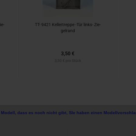
ie­
TT- 9421 Kel­ler­trep­pe -Tür links-​​ Zie­
gel­rand
3,50 €
3,50 € pro Stück
 Modell, dass es noch nicht gibt, SIe haben einen Modellvorschla