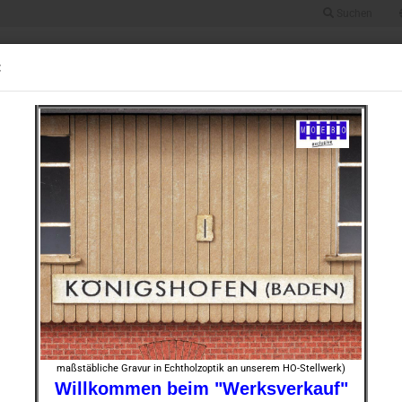
Suchen
Suche...
Alle
:
UGRÖSSE 0
BAUGRÖSSE HO
BAUGRÖSSE TT
BAUGRÖSSE N
STOFF
8 Eisenbahnerhaus "Mannheim" nach Originalplan um 1910
»
430
Artikel in dieser Kategorie
TT- 91
heim" 
Art.Nr.:
Lieferze
maßstäbliche Gravur in Echtholzoptik an unserem HO-Stellwerk)
Willkommen beim "Werksverkauf"