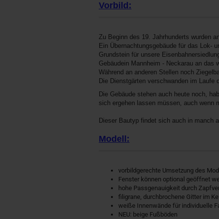
Vorbild:
Zu Beginn des 19. Jahrhunderts wurden a
Ein Übernachtungsgebäude für das Lok- u
Grundstein für unsere Eisenbahnersiedlung
Gebäude
in Mannheim - Neckarau an das w
Während an anderen Stellen noch Ziegelba
Die Dienstgärten verschwanden im Laufe de
Die Gebäude stehen auch heute noch, hab
sich ergehen lassen müssen, auch wenn 
Dieser Bautyp findet sich auch in manch a
Modell:
vorbildgerechte Umsetzung des Mod
Fenster können optional geöffnet w
hohe Passgenauigkeit durch Zapfve
filigrane, durchbrochene Gitter im K
weiße Innenwände für individuelle 
NEU: beige Fußböden