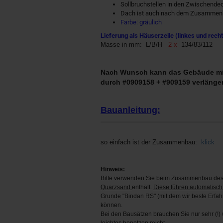
Sollbruchstellen in den Zwischendec
Dach ist auch nach dem Zusammen
Farbe: gräulich
Lieferung als Häuserzeile (linkes und rech
Masse in mm: L/B/H
2 x
134/83/112
Nach Wunsch kann das Gebäude mit
durch #0909158 + #909159 verlänger
Bauanleitung:
so einfach ist der Zusammenbau:
klick
Hinweis:
Bitte verwenden Sie beim Zusammenbau des 
Quarzsand
enthält.
Diese führen automatisch
Grunde "Bindan RS" (mit dem wir beste Erfa
können.
Bei den Bausätzen brauchen Sie nur sehr (!) w