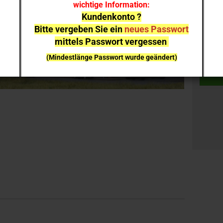
wichtige Information:
Kundenkonto ?
Stück:
Bitte vergeben Sie ein
neues Passwort
mittels Passwort vergessen
Stück
(Mindestlänge Passwort wurde geändert)
bei einzelnen Artikeln kann es aufgrund der
Nachfrage zu
Lieferverzögerungen
kommen
NEUHEITEN
sind nicht sofort lieferbar
, sie können gern
vorab reservieren;
Ich melde mich bei Erscheinen