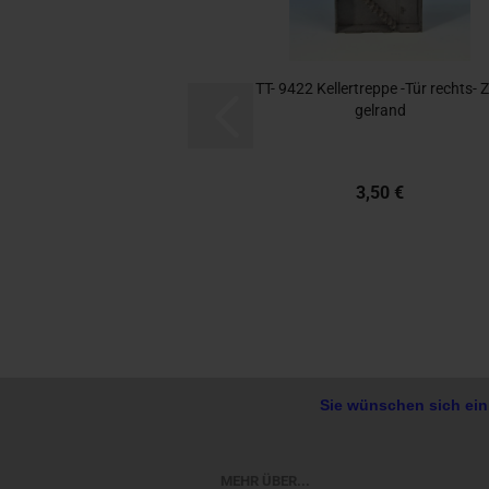
TT- 9422 Kel­ler­trep­pe -Tür rechts-​​ Z
gel­rand
3,50 €
Sie wünschen sich ein
MEHR ÜBER...