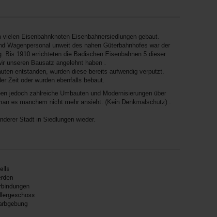
n vielen Eisenbahnknoten Eisenbahnersiedlungen gebaut.
nd Wagenpersonal unweit des nahen Güterbahnhofes war der
. Bis 1910 errichteten die Badischen Eisenbahnen 5 dieser
ir unseren Bausatz angelehnt haben .
uten entstanden, wurden diese bereits aufwendig verputzt.
r Zeit oder wurden ebenfalls bebaut.
en jedoch zahlreiche Umbauten und Modernisierungen über
man es manchem nicht mehr ansieht. (Kein Denkmalschutz) .
nderer Stadt in Siedlungen wieder.
ells
erden
rbindungen
ellergeschoss
Farbgebung