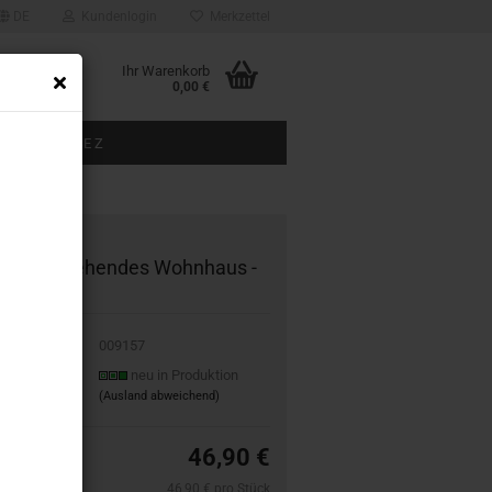
DE
Kundenlogin
Merkzettel
Ihr Warenkorb
0,00 €
BAUGRÖSSE Z
ÜBER UNS
57 frei­ste­hen­des Wohn­haus -​
-
009157
it:
neu in Produktion
(Ausland abweichend)
46,90 €
46,90 € pro Stück