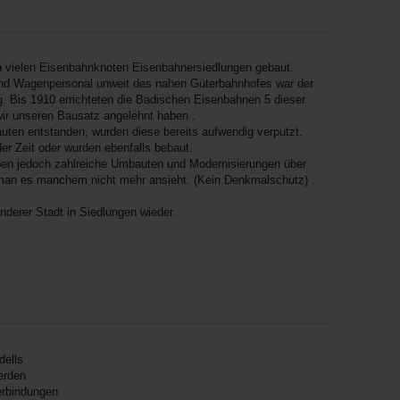
n vielen Eisenbahnknoten Eisenbahnersiedlungen gebaut.
nd Wagenpersonal unweit des nahen Güterbahnhofes war der
. Bis 1910 errichteten die Badischen Eisenbahnen 5 dieser
r unseren Bausatz angelehnt haben .
uten entstanden, wurden diese bereits aufwendig verputzt.
r Zeit oder wurden ebenfalls bebaut.
en jedoch zahlreiche Umbauten und Modernisierungen über
man es manchem nicht mehr ansieht. (Kein Denkmalschutz) .
nderer Stadt in Siedlungen wieder.
dells
erden
erbindungen