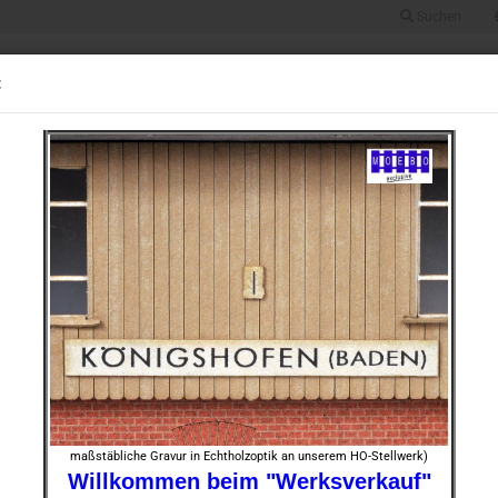
Suchen
Suche...
Alle
:
UGRÖSSE 0
BAUGRÖSSE HO
BAUGRÖSSE TT
BAUGRÖSSE N
STOFF
7 freistehendes Wohnhaus -ocker-
»
430
Artikel in dieser Kategorie
TT- 91
ocker
Art.Nr.:
Lieferze
maßstäbliche Gravur in Echtholzoptik an unserem HO-Stellwerk)
Willkommen beim "Werksverkauf"