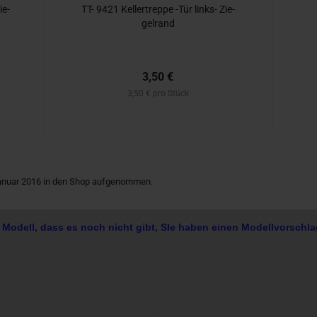
ie­
TT- 9421 Kel­ler­trep­pe -Tür links-​​ Zie­
gel­rand
3,50 €
3,50 € pro Stück
Januar 2016 in den Shop aufgenommen.
 Modell, dass es noch nicht gibt, SIe haben einen Modellvorschla