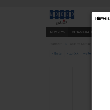
Hin­weis
NEW 2026
GESAMT-KATALOG
BA
LADEBÖDEN ECHTHOLZOPTIK
KLEB
»
»
Startseite
Gesamt-Katalog
TT- 915
« Erster
« zurück
weiter »
Letzter 