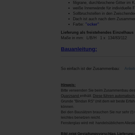
filigrane, durchbrochene Gitter im 
weiße Innenwände für individuelle 
Sollbruchstellen in den Zwischende
Dach ist auch nach dem Zusamme
Farbe
:
"ocker"
Lieferung als freistehendes Einzelhaus
Maße in mm: L/B/H 1 x 134/83/112
Bauanleitung:
So einfach ist der Zusammenbau:
Anlei
Hinweis:
Bitte verwenden Sie beim Zusammenbau des 
Quarzsand
enthält.
Diese führen automatisch
Grunde "Bindan RS" (mit dem wir beste Erfa
können.
Bei den Bausätzen brauchen Sie nur sehr (!) w
leichtes benetzen reicht.
Fensterglas wird mit handelsüblichem Alleskl
Bild zeigt Gestaltungsvorschlag. Lieferung