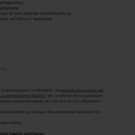
Kellergeschoss
Farbgebung
cken für eine optionale Innenbeleuchtung
nbau -auf Wunsch- abnehmbar
tung
Kartonbausatzes nur Weissleim, der
keine Beimischungen wie
 zu unerwünschten Spalten !
Wir empfehlen Ihnen aus diesem
hrungen gesammelt haben), den Sie auch bei uns mitbestellen
enig Klebstoff, da wir plane Teile miteinander verbinden. Ein
eber verklebt.
 ohne Zubehör und Figuren