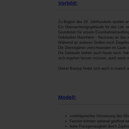
Vorbild:
Zu Beginn des 19. Jahrhunderts wurden a
Ein Übernachtungsgebäude für das Lok- u
Grundstein für unsere Eisenbahnersiedlung
Gebäudein Mannheim - Neckarau an das wi
Während an anderen Stellen noch Ziegelba
Die Dienstgärten verschwanden im Laufe de
Die Gebäude stehen auch heute noch, hab
sich ergehen lassen müssen, auch wenn 
Dieser Bautyp findet sich auch in manch a
Modell:
vorbildgerechte Umsetzung des Mo
Fenster können optional geöffnet w
hohe Passgenauigkeit durch Zapfv