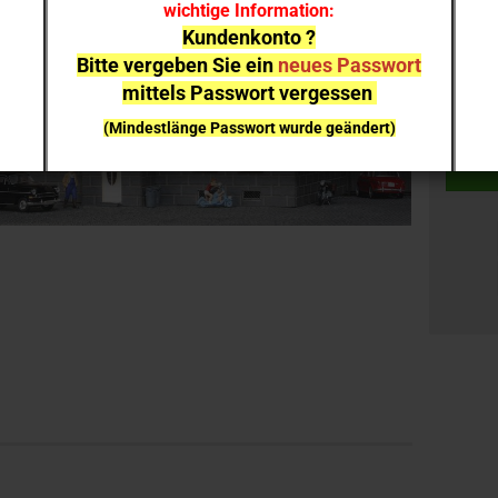
wichtige Information:
Kundenkonto ?
Stück:
Bitte vergeben Sie ein
neues Passwort
mittels Passwort vergessen
Stück
(Mindestlänge Passwort wurde geändert)
bei einzelnen Artikeln kann es aufgrund der
Nachfrage zu
Lieferverzögerungen
kommen
NEUHEITEN
sind nicht sofort lieferbar
, sie können gern
vorab reservieren;
Ich melde mich bei Erscheinen