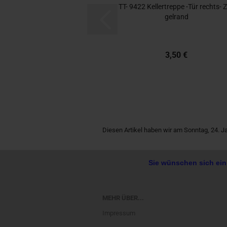
TT- 9422 Kel­ler­trep­pe -Tür rechts-​​ Z
gel­rand
3,50 €
Diesen Artikel haben wir am Sonntag, 24. 
Sie wünschen sich ein
MEHR ÜBER...
Impressum