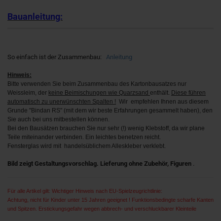
Bauanleitung:
So einfach ist der Zusammenbau:
Anleitung
Hinweis:
Bitte verwenden Sie beim Zusammenbau des Kartonbausatzes nur
Weissleim, der
keine Beimischungen wie Quarzsand
enthält.
Diese führen
automatisch zu unerwünschten Spalten !
Wir empfehlen Ihnen aus diesem
Grunde "Bindan RS" (mit dem wir beste Erfahrungen gesammelt haben), den
Sie auch bei uns mitbestellen können.
Bei den Bausätzen brauchen Sie nur sehr (!) wenig Klebstoff, da wir plane
Teile miteinander verbinden. Ein leichtes benetzen reicht.
Fensterglas wird mit handelsüblichem Alleskleber verklebt.
Bild zeigt Gestaltungsvorschlag. Lieferung ohne Zubehör, Figuren
.
Für alle Artikel gilt: Wichtiger Hinweis nach EU-Spielzeugrichtlinie:
Achtung, nicht für Kinder unter 15 Jahren geeignet ! Funktionsbedingte scharfe Kanten
und Spitzen. Erstickungsgefahr wegen abbrech- und verschluckbarer Kleinteile