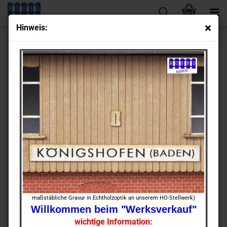
Hin­weis:
« Erster
« zurück
weiter »
Letzter »
430
Artikel in dieser Kategorie
TT- 901270 Wasch­kaue - Abort - Lager
maßstäbliche Gravur in Echtholzoptik an unserem HO-Stellwerk)
Willkommen beim "Werksverkauf"
wichtige Information: