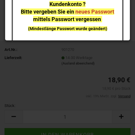
Kundenkonto ?
Bitte vergeben Sie ein
neues Passwort
mittels Passwort vergessen
(Mindestlänge Passwort wurde geändert)
bei einzelnen Artikeln kann es aufgrund der
Nachfrage zu
Lieferverzögerungen
kommen
Art.Nr.:
901270
Lieferzeit:
14-30 Werktage
NEUHEITEN
sind nicht sofort lieferbar
, sie können gern
(Ausland abweichend)
vorab reservieren;
Ich melde mich bei Erscheinen
18,90 €
18,90 € pro Stück
inkl. 19% MwSt. zzgl.
Versand
Stück:
Stück