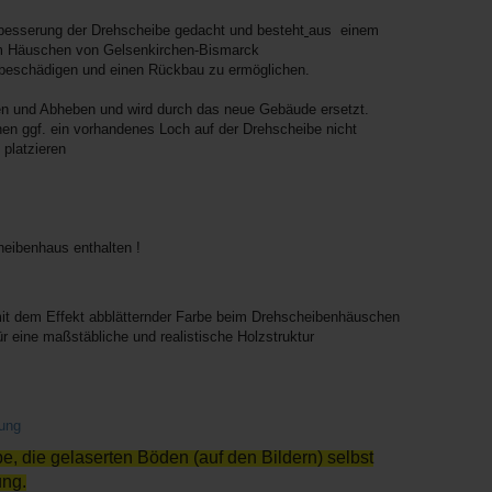
rbesserung der Drehscheibe gedacht und besteht
aus einem
am Häuschen von Gelsenkirchen-Bismarck
u beschädigen und einen Rückbau zu ermöglichen.
en und Abheben und wird durch das neue Gebäude ersetzt.
en ggf. ein vorhandenes Loch auf der Drehscheibe nicht
 platzieren
eibenhaus enthalten !
 mit dem Effekt abblätternder Farbe beim Drehscheibenhäuschen
ür eine maßstäbliche und realistische Holzstruktur
tung
e, die gelaserten Böden (auf den Bildern) selbst
ung.