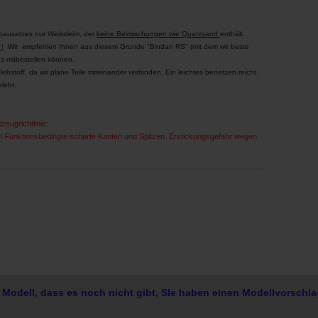
ausatzes nur Weissleim, der
keine Beimischungen wie Quarzsand
enthält.
 !
Wir empfehlen Ihnen aus diesem Grunde "Bindan RS" (mit dem wir beste
s mitbestellen können.
bstoff, da wir plane Teile miteinander verbinden. Ein leichtes benetzen reicht.
lebt.
zeugrichtlinie:
t ! Funktionsbedingte scharfe Kanten und Spitzen. Erstickungsgefahr wegen
 Modell, dass es noch nicht gibt, SIe haben einen Modellvorschla