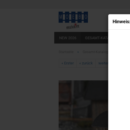
Hin­weis
NEW 2026
GESAMT-KATALOG
BA
LADEBÖDEN ECHTHOLZOPTIK
KLEB
»
»
Startseite
Gesamt-Katalog
HO- 729
« Erster
« zurück
weiter »
Letzter 