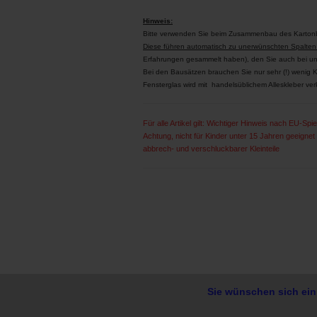
Hinweis:
Bitte verwenden Sie beim Zusammenbau des Kartonb
Diese führen automatisch zu unerwünschten Spalten
Erfahrungen gesammelt haben), den Sie auch bei un
Bei den Bausätzen brauchen Sie nur sehr (!) wenig Kle
Fensterglas wird mit handelsüblichem Alleskleber verk
Für alle Artikel gilt: Wichtiger Hinweis nach EU-Spiel
Achtung, nicht für Kinder unter 15 Jahren geeigne
abbrech- und verschluckbarer Kleinteile
Sie wünschen sich ein