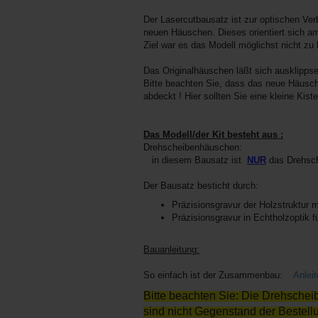
Der Lasercutbausatz ist zur optischen Ve
neuen Häuschen. Dieses orientiert sich 
Ziel war es das Modell möglichst nicht z
Das Originalhäuschen läßt sich ausklipps
Bitte beachten Sie, dass das neue Häusch
abdeckt ! Hier sollten Sie eine kleine Kiste
Das Modell/der Kit besteht aus :
Drehscheibenhäuschen:
in diesem Bausatz ist
NUR
das Drehsch
Der Bausatz besticht durch:
Präzisionsgravur der Holzstruktur
Präzisionsgravur in Echtholzoptik f
Bauanleitung:
So einfach ist der Zusammenbau:
Anlei
Bitte beachten Sie: Die Drehscheib
sind nicht Gegenstand der Bestell