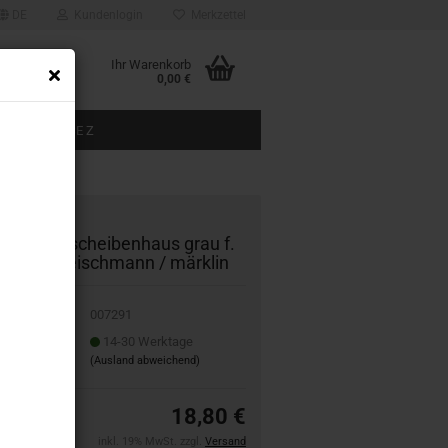
DE
Kundenlogin
Merkzettel
Ihr Warenkorb
0,00 €
BAUGRÖSSE Z
ÜBER UNS
91 Dreh­schei­ben­haus grau f.
chei­be fleisch­mann / märk­lin
007291
it:
14-30 Werktage
(Ausland abweichend)
18,80 €
inkl. 19% MwSt. zzgl.
Versand