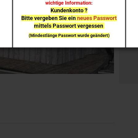
wichtige Information:
Stück:
Kundenkonto ?
Bitte vergeben Sie ein
neues Passwort
Stück
mittels Passwort vergessen
(Mindestlänge Passwort wurde geändert)
bei einzelnen Artikeln kann es aufgrund der
Nachfrage zu
Lieferverzögerungen
kommen
NEUHEITEN
sind nicht sofort lieferbar
, sie können gern
vorab reservieren;
Ich melde mich bei Erscheinen