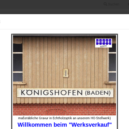
Suchen
Suche...
Alle
:
UGRÖSSE 0
BAUGRÖSSE HO
BAUGRÖSSE TT
BAUGRÖSSE N
STOFF
1 Drehscheibenhaus grau f. Drehscheibe fleischmann / märklin
»
430
Artikel in dieser Kategorie
HO- 72
Dreh­s
Art.Nr.:
Lieferze
maßstäbliche Gravur in Echtholzoptik an unserem HO-Stellwerk)
Willkommen beim "Werksverkauf"