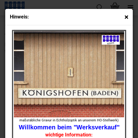
Hin­weis:
« Erster
« zurück
weiter »
Letzter »
430
Artikel in dieser Kategorie
HO- 500171 Bahn­hof Har­se­win­kel nach Ori­gi­nal­plan xx­Se­
txx
maßstäbliche Gravur in Echtholzoptik an unserem HO-Stellwerk)
Willkommen beim "Werksverkauf"
wichtige Information: