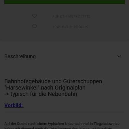
AUF DEN MERKZETTEL
FRAGE ZUM PRODUKT
Beschreibung
Bahnhofsgebäude und Güterschuppen
"Harsewinkel" nach Originalplan
-> typisch für die Nebenbahn
Vorbild:
Auf der Suche nach einem typischen Nebenbahnhof in Ziegelbauweise
haben wir diesmal auch die Privatbahnen des letzten Jahrhunderts