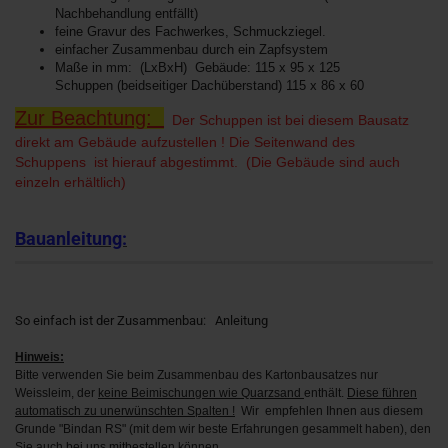
Nachbehandlung entfällt)
feine Gravur des Fachwerkes, Schmuckziegel.
einfacher Zusammenbau durch ein Zapfsystem
Maße in mm: (LxBxH) Gebäude: 115 x 95 x 125
Schuppen (beidseitiger Dachüberstand) 115 x 86 x 60
Zur Beachtung:
Der Schuppen ist bei diesem Bausatz
direkt am Gebäude aufzustellen ! Die Seitenwand des
Schuppens ist hierauf abgestimmt. (Die Gebäude sind auch
einzeln erhältlich)
Bauanleitung:
So einfach ist der Zusammenbau:
Anleitung
Hinweis:
Bitte verwenden Sie beim Zusammenbau des Kartonbausatzes nur
Weissleim, der
keine Beimischungen wie Quarzsand
enthält.
Diese führen
automatisch zu unerwünschten Spalten !
Wir empfehlen Ihnen aus diesem
Grunde "Bindan RS" (mit dem wir beste Erfahrungen gesammelt haben), den
Sie auch bei uns mitbestellen können.