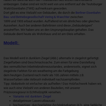
einbezogen. Dabei sind wir nicht weit von uns entfernt auf die Teutoburger
Wald-Eisenbahn (TWE) aufmerksam geworden.
Dort gibt es eine Vielzahl von Gebäuden, die durch die
Berliner Eisenbahn-
Bau- und Betriebsgesellschaft Vering & Waechter
zwischen
1899 und 1903 erbaut wurden. Auffallend ist ein ähnliches oder gleiches
Aussehen. Auch bei anderen Bahnlinien sind diese „Gebäudetypen“
anzutreffen. Wir haben uns an den Ursprungsbauplan gehalten. Das
Gebäude dient heute als Wohnhaus und ist am Gleis erhalten.
Modell:
Das Modell wird in dunklem Ziegel (Abb.) alternativ in ziegelrot gefertigt.
Ziegelfarben sind Geschmacksache. Zum einen für eine Darstellung
des vermutlichen Inbetriebnahmezustandes, andererseits, eignet sich
ziegelrote Farbton für ein weathering um die Farbgebung
dem heutigen Zustand nach mehr als 100 Jahren mittels z.B.
Wasserfarben oder Airbrush individuell nachzuempfinden.
Tipp: Abdunkeln ist einfacher als aufhellen ! Das Holzfachwerk haben wir,
wie auch eine Vielzahl von anderen Bauteilen, mit unserer
Präzisionsgravur in Echtholzoptik versehen.
Variante mit dunklem Ziegel
detailgetreuer Lasercutbausatz
hochwertiger, durchgefärbter Architekturkarton (d.h. eine farbliche