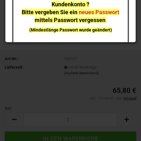
Kundenkonto ?
Bitte vergeben Sie ein
neues Passwort
mittels Passwort vergessen
(Mindestlänge Passwort wurde geändert)
bei einzelnen Artikeln kann es aufgrund der
Nachfrage zu
Lieferverzögerungen
kommen
Art.Nr.:
500171
NEUHEITEN
sind nicht sofort lieferbar
, sie können gern
Lieferzeit:
14-30 Werktage
vorab reservieren;
Ich melde mich bei Erscheinen
(Ausland abweichend)
65,80 €
inkl. 19% MwSt. zzgl.
Versand
Set:
Set