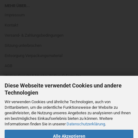
MEHR ÜBER...
Impressum
Kontakt
Versand- & Zahlungsbedingungen
Sitzung unterbrochen
Entsorgung Verpackungsmaterial
AGB
Widerrufsrecht & Muster-Widerrufsformular
Diese Webseite verwendet Cookies und andere
Privatsphäre und Datenschutz
Technologien
Online Schlichtungs-Plattform
Wir verwenden Cookies und ähnliche Technologien, auch von
Cookie Einstellungen
Drittanbietern, um die ordentliche Funktionsweise der Website zu
gewährleisten, die Nutzung unseres Angebotes zu analysieren und Ihnen
ein bestmögliches Einkaufserlebnis bieten zu können. Weitere
Informationen finden Sie in unserer
Datenschutzerklärung
.
Alle Akzeptieren