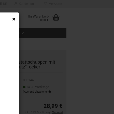
DE
Kundenlogin
Merkzettel
Ihr Warenkorb
0,00 €
BAUGRÖSSE Z
ÜBER UNS
144 Werk­statt­schup­pen mit
l­len­dem Putz" -​ocker-
000144
it:
14-30 Werktage
(Ausland abweichend)
28,99 €
inkl. 19% MwSt. zzgl.
Versand