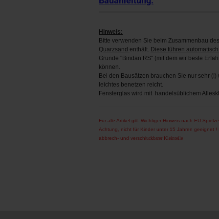
Bauanleitung:
Hinweis:
Bitte verwenden Sie beim Zusammenbau des 
Quarzsand
enthält.
Diese führen automatisch
Grunde "Bindan RS" (mit dem wir beste Erfa
können.
Bei den Bausätzen brauchen Sie nur sehr (!) w
leichtes benetzen reicht.
Fensterglas wird mit handelsüblichem Alleskl
Für alle Artikel gilt: Wichtiger Hinweis nach EU-Spielze
Achtung, nicht für Kinder unter 15 Jahren geeignet 
abbrech- und verschl
uckbarer Kleinteile