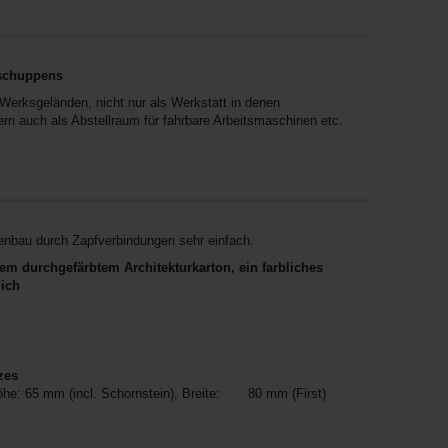
tschuppens
 Werksgeländen, nicht nur als Werkstatt in denen
rn auch als Abstellraum für fahrbare Arbeitsmaschinen etc.
enbau durch Zapfverbindungen sehr einfach.
em durchgefärbtem Architekturkarton, ein farbliches
lich
zes
e: 65 mm (incl. Schornstein), Breite: 80 mm (First)