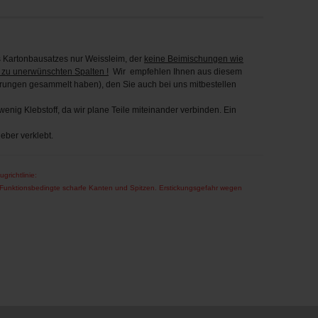
Kartonbausatzes nur Weissleim, der
keine Beimischungen wie
 zu unerwünschten Spalten !
Wir empfehlen Ihnen aus diesem
hrungen gesammelt haben), den Sie auch bei uns mitbestellen
enig Klebstoff, da wir plane Teile miteinander verbinden. Ein
eber verklebt.
ugrichtlinie:
! Funktionsbedingte scharfe Kanten und Spitzen. Erstickungsgefahr wegen