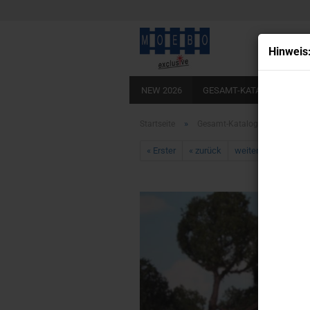
Hin­weis
NEW 2026
GESAMT-KATALOG
BA
LADEBÖDEN ECHTHOLZOPTIK
KLEB
»
»
Startseite
Gesamt-Katalog
HO- 014
« Erster
« zurück
weiter »
Letzter 