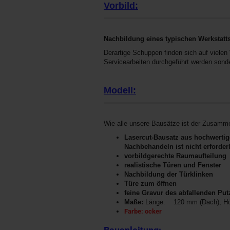
Vorbild:
Nachbildung eines typischen Werkstat
Derartige Schuppen finden sich auf vielen
Servicearbeiten durchgeführt werden sonde
Modell:
Wie alle unsere Bausätze ist der Zusamm
Lasercut-Bausatz aus hochwertig
Nachbehandeln ist nicht erforder
vorbildgerechte Raumaufteilung
realistische Türen und Fenster
Nachbildung der Türklinken
Türe zum öffnen
feine Gravur des abfallenden Put
Maße:
Länge: 120 mm (Dach), Höh
Farbe: ocker