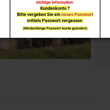
wichtige Information:
Stück:
Kundenkonto ?
Bitte vergeben Sie ein
neues Passwort
Stück
mittels Passwort vergessen
(Mindestlänge Passwort wurde geändert)
bei einzelnen Artikeln kann es aufgrund der
Nachfrage zu
Lieferverzögerungen
kommen
NEUHEITEN
sind nicht sofort lieferbar
, sie können gern
vorab reservieren;
Ich melde mich bei Erscheinen