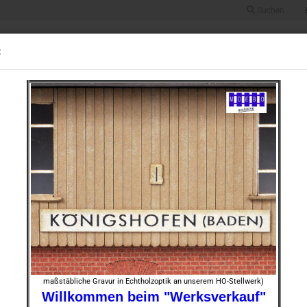
Suchen
Suche...
Alle
:
UGRÖSSE 0
BAUGRÖSSE HO
BAUGRÖSSE TT
BAUGRÖSSE N
STOFF
4 Werkstattschuppen mit "abfallendem Putz" -ocker-
»
430
Artikel in dieser Kategorie
HO- 0
"ab­fa
Art.Nr.:
Lieferze
maßstäbliche Gravur in Echtholzoptik an unserem HO-Stellwerk)
Willkommen beim "Werksverkauf"